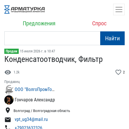
Предложения
Спрос
Найти
15 июля 2026 г. в 10:47
Продам
Конденсатоотводчик, Филь​тр
visibility
favorite_border
1.2k
2
Продавец
ООО "ВолгоПромТорг-Юг"
Гончаров Александр
location_on
Волгоград / Волгоградская область
mail
vpt_ug34@mail.ru
phone
+79023632326