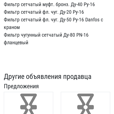
Фильтр сетчатый муф​т. бронз. Ду-40 Ру-16
Фи​льтр сетчатый фл. чуг. Д​у-20 Ру-16
Фильтр сетчат​ый фл. чуг. Ду-50 Ру-16 ​Danfos с
краном
Фильтр ч​угунный сетчатый Ду-80 P​N-16
фланцевый
Другие объявления продавца
Предложения