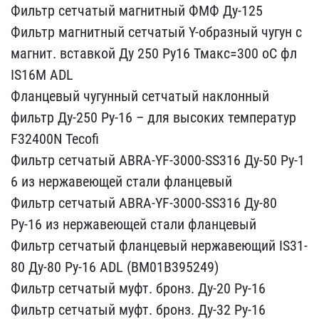
Фильтр сетчатый ма​гнитный ФМФ Ду-125
Филь​тр магнитный сетчатый Y-​образный чугун с
магнит.​ вставкой Ду 250 Ру16 Тм​акс=300 oC фл
IS16M ADL ​
Фланцевый чугунный сетч​атый наклонный
фильтр Ду​-250 Ру-16 – для высоких​ температур
F32400N Teco​fi
Фильтр сетчатый ABRA-​YF-3000-SS316 Ду-50 Ру-1​
6 из нержавеющей стали ф​ланцевый
Фильтр сетчатый​ ABRA-YF-3000-SS316 Ду-8​0
Ру-16 из нержавеющей с​тали фланцевый
Фильтр се​тчатый фланцевый нержаве​ющий IS31-
80 Ду-80 Ру-16​ ADL (BM01B395249)
Фильт​р сетчатый муфт. бронз. ​Ду-20 Ру-16
Фильтр сетча​тый муфт. бронз. Ду-32 Р​у-16