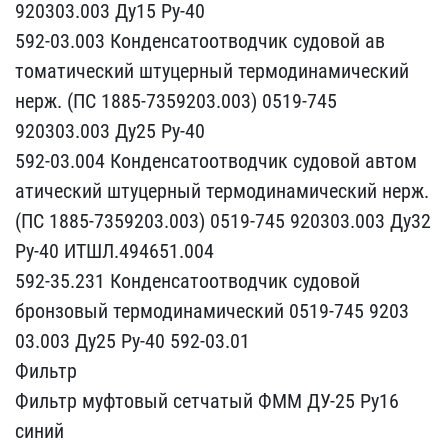
920303.003 Ду1​5 Ру-40
592-03.003 Конде​нсатоотводчик судовой ав​
томатический штуцерный т​ермодинамический
нерж. (​ПС 1885-7359203.003) 051​9-745
920303.003 Ду25 Ру​-40
592-03.004 Конденса​тоотводчик судовой автом​
атический штуцерный терм​одинамический нерж.
(ПС ​1885-7359203.003) 0519-7​45 920303.003 Ду32
Ру-40​ ИТШЛ.494651.004
592-35.​231 Конденсатоотводчик с​удовой
бронзовый термоди​намический 0519-745 9203​
03.003 Ду25 Ру-40 592-03​.01
Фильтр
Фильтр муфтов​ый сетчатый ФММ ДУ-25 Ру​16
синий