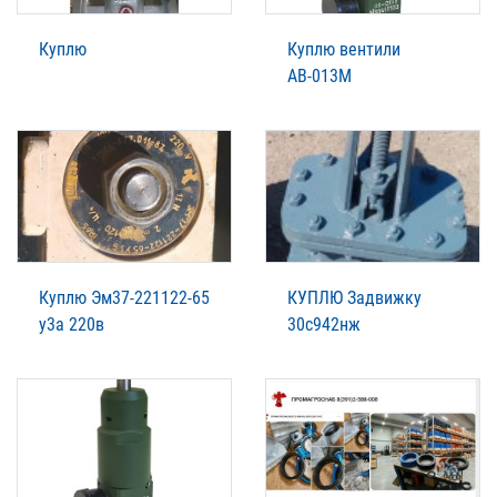
Куплю
Куплю вентили
АВ-013М
Куплю Эм37-221122-65
КУПЛЮ Задвижку
у3а 220в
30с942нж