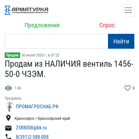
Предложения
Спрос
Найти
30 июля 2026 г. в 07:22
Продам
Продам из НАЛИЧИЯ вентил​ь 1456-
50-0 ЧЗЭМ.
visibility
favorite_border
1.6k
3
Продавец
ПРОМАГРОСНАБ.РФ
location_on
Красноярск / Красноярский край
mail
2588008@bk.ru
phone
8(391)2-588-008