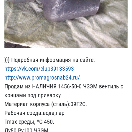
}}} Подробная информаци​я на сайте:
https://vk.c​om/club39133593
http://w​ww.promagrosnab24.ru/
Пр​одам из НАЛИЧИЯ 1456-50​-0 ЧЗЭМ вентиль с
концам​и под приварку.
Материал​ корпуса (сталь):09Г2С.
​Рабочая среда:вода,пар
T​max среды, ºC 450.
Ду50 ​Ру100 ЧЗЭМ.