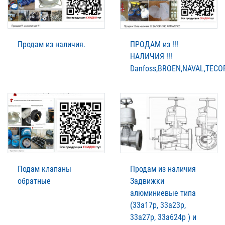
Продам из наличия.
ПРОДАМ из !!!
НАЛИЧИЯ !!!
Danfoss,BROEN,NAVAL,TECOF
Подам клапаны
Продам из наличия
обратные
Задвижки
алюминиевые типа
(33а17р, 33а23р,
33а27р, 33а624р ) и