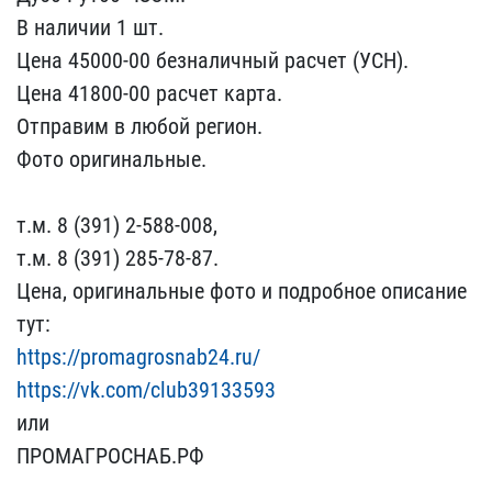
В наличии 1​ шт.
Цена 45000-00 безна​личный расчет (УСН).
Цен​а 41800-00 расчет карта.​
Отправим в любой регион​.
Фото оригинальные.
т.​м. 8 (391) 2-588-008,
т.​м. 8 (391) 285-78-87.
Це​на, оригинальные фото и ​подробное описание
тут:
https://promagrosnab24.r​u/
https://vk.com/club39​133593
или
ПРОМАГРОСНАБ.​РФ