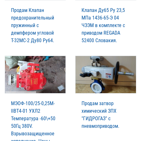
Продам Клапан
Клапан Ду65 Ру 23,5
предохранительный
МПа 1436-65-Э 04
пружинный с
ЧЗЭМ в комплекте с
демпфером угловой
приводом REGADA
Т-32МС-2 Ду80 Ру64.
52400 Словакия.
МЭОФ-100/25-0,25М-
Продам затвор
IIВТ4-01 УХЛ2
химический ЗПХ
Температура -60\+50
"ГИДРОГАЗ" с
50Гц 380V.
пневмоприводом.
Взрывозащищенное