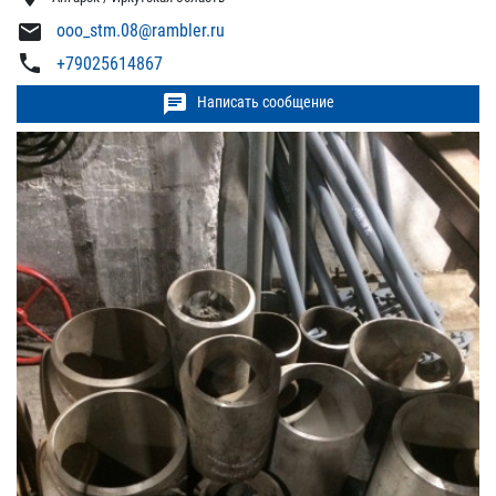
mail
ooo_stm.08@rambler.ru
phone
+79025614867
chat
Написать сообщение