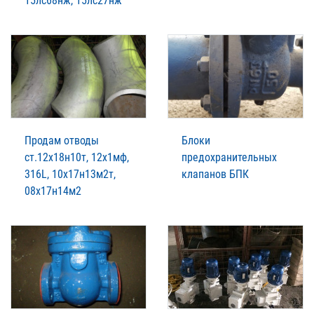
15лс68нж, 15лс27нж
Продам отводы
Блоки
ст.12х18н10т, 12х1мф,
предохранительных
316L, 10х17н13м2т,
клапанов БПК
08х17н14м2