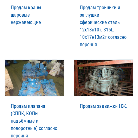
Продам краны
Продам тройники и
шаровые
заглушки
нержавеющие
сферические сталь
12х18н10т, 316L,
10х17н13м2т согласно
перечня
Продам клапана
Продам задвижки НЖ.
(СППК, КОПы
подъёмные и
поворотные) согласно
перечня