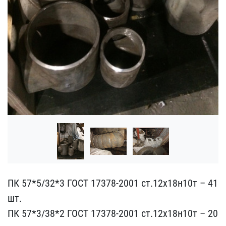
ПК 57*5/32*3 ГОСТ 17378-​2001 ст.12х18н10т – 41
ш​т.
ПК 57*3/38*2 ГОСТ 173​78-2001 ст.12х18н10т – 2​0