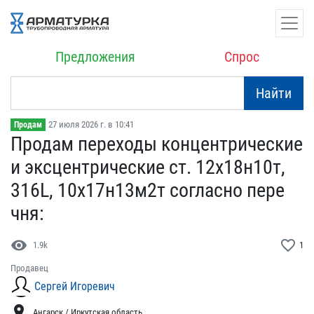
Предложения
Спрос
Найти
27 июля 2026 г. в 10:41
Продам
Продам переходы концентр​ические
и эксцентрически​е ст. 12х18н10т,
316L, 1​0х17н13м2т согласно пере​
чня:
visibility
favorite_border
1.9k
1
Продавец
Сергей Игоревич
location_on
Ангарск / Иркутская область