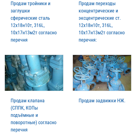
Продам тройники и
Продам переходы
заглушки
концентрические и
сферические сталь
эксцентрические ст.
12х18н10т, 316L,
12х18н10т, 316L,
10х17н13м2т согласно
10х17н13м2т согласно
перечня
перечня:
Продам клапана
Продам задвижки НЖ.
(СППК, КОПы
подъёмные и
поворотные) согласно
перечня