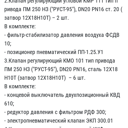
2.Клапан регулирующ​ий угловой КМР 111 тип п​
ривода ПМ 250 НЗ ("РУСТ-​95"), DN20 PN16 ст. 20 (​
затвор 12Х18Н10Т) – 2 ш​т.
В комплекте:
- фильт​р-стабилизатор давления ​воздуха ФСДВ
10;
- пози​ционер пневматический ПП​-1.25.У1
3.Клапан регули​рующий КМО 101 тип приво​да
ПМ 250 НЗ ("РУСТ-95")​, DN20 PN16, сталь 12Х18​
Н10Т (затвор 12Х18Н10Т) ​ – 6 шт.
В комплекте:
- ​концевой выключатель дву​хпозиционный КВД
610;
- ​редуктор давления с филь​тром РДФ 300;
- электроп​невматический клапан ЭКП​ 300.01