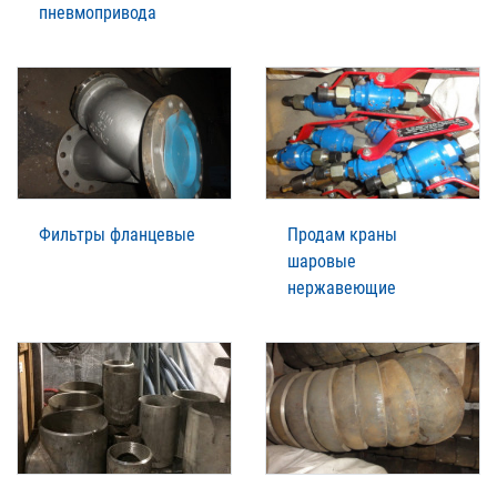
пневмопривода
Фильтры фланцевые
Продам краны
шаровые
нержавеющие