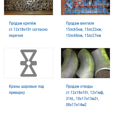
Продам крепёж
Продам вентиля
ст.12х18н10т согласно
15лс65нж, 15лс22нж,
перечня
15лс68нж, 15лс27нж
Краны шаровые под
Продам отводы
приварку
ст.12х18н10т, 12х1мф,
316L, 10х17н13м2т,
08х17н14м2