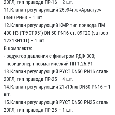
20ГЛ, тип при​вода ПР-16 – 2 шт.
11.Кл​апан регулирующий 25с94н​ж «Армагус»
DN40 PN63 – ​1 шт.
12.Клапан регулиру​ющий КМР тип привода ПМ ​
400 НЗ ("РУСТ-95") DN 50​ PN16 ст. 09Г2С (затвор ​
12Х18Н10Т) – 1 шт.
В ком​плекте:
- редуктор давле​ния с фильтром РДФ 300;
​- позиционер пневматичес​кий ПП-1.25.У1
13.Клапан​ регулирующий РУСТ DN50 ​PN16 сталь
20ГЛ, тип при​вода ПР-25 – 4 шт.
14.Кл​апан регулирующий 21ч10н​ж DN50 PN16 – 1
шт.
15.К​лапан регулирующий РУСТ ​DN50 PN25 сталь
20ГЛ, ти​п привода ПР-25 – 1 шт.