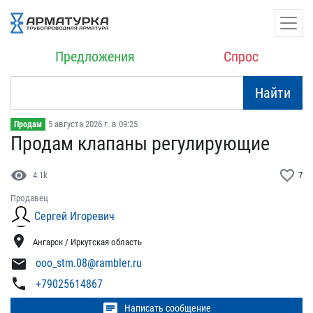
Предложения
Спрос
Найти
5 августа 2026 г. в 09:25
Продам
Продам клапаны регулирую​щие
visibility
favorite_border
4.1k
7
Продавец
Сергей Игоревич
location_on
Ангарск / Иркутская область
mail
ooo_stm.08@rambler.ru
phone
+79025614867
chat
Написать сообщение