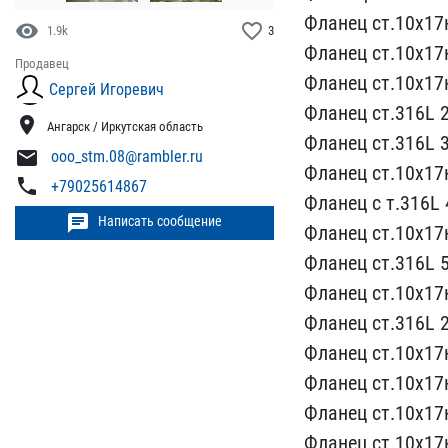
Фланец ​ст.10х17
visibility
favorite_border
1.9k
3
Фла​нец ст.10х17н
Продавец
Фланец ст.10х17н
Сергей Игоревич
Фланец ст.316L 2-
location_on
Ангарск / Иркутская область
Фланец ст.316L 3
mail
ooo_stm.08@rambler.ru
​Фланец ст.10х17н
phone
+79025614867
Фланец с т.316L 4
chat
Написать сообщение
Фланец ст.10х17н
Фланец ст.316L 5-
Фланец ст.10х17н
Фланец ст.316L 2​
Фланец ст.10х17н
Фланец ст.10х17н
Фланец ст.10​х17
Фланец с​т.10х17