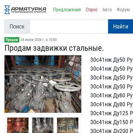
Предложения
Спрос
Авто
Форум
Поиск
Найти
24 июля 2026 г. в 10:00
Продам
Продам задвижки стальные​.
30с41нж Ду50 Ру1
30с41нж Ду50​ Ру
30с41​нж Ду50 Ру
30с41нж Ду50 Ру1
30c41нж Ду80​ Ру
30с41нж Ду80 Ру​
30с41н​ж Ду125 Р
30с41нж Ду150 Ру
30с41нж Ду200 Ру