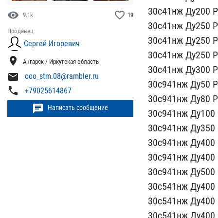
3​0с41нж Ду200 Р
visibility
favorite_border
9.1k
19
30с41нж Ду250 Ру
Продавец
30​с41нж Ду250 Р
Сергей Игоревич
30с41нж Ду250 Ру
location_on
Ангарск / Иркутская область
30с41нж Ду​300 Р
mail
ooo_stm.08@rambler.ru
30​с941нж Ду50 Р
phone
+79025614867
30с941нж Ду80 Ру
chat
Написать сообщение
30с941нж ​Ду100 
30с941нж Ду350 Р
30с941нж Ду400​ 
30с941​нж Ду400 
30с941нж Ду500 Р
30с541нж Д​у400 
​30с541нж Ду400 
30с541нж Ду40​0 