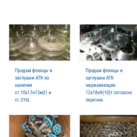
Продам фланцы и
Продам фланцы и
заглушки АТК из
заглушки АТК
наличия
нержавеющие
ст.10х17н13м2т и
12х18н9(10)т согласно
ст.316L
перечня.