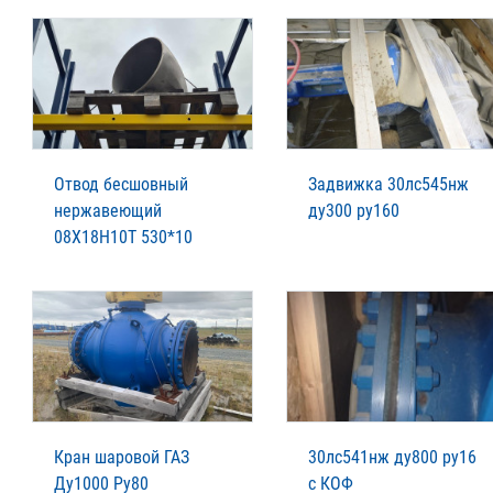
Отвод бесшовный
Задвижка 30лс545нж
нержавеющий
ду300 ру160
08Х18Н10Т 530*10
Кран шаровой ГАЗ
30лс541нж ду800 ру16
Ду1000 Ру80
с КОФ