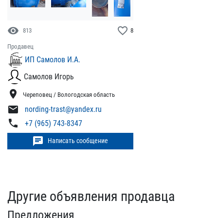
visibility
favorite_border
813
8
Продавец
ИП Самолов И.А.
Самолов Игорь
location_on
Череповец / Вологодская область
mail
nording-trast@yandex.ru
phone
+7 (965) 743-8347
chat
Написать сообщение
Другие объявления продавца
Предложения