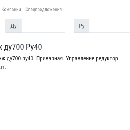
Компании
Спецпредложения
Ду
Py
Ду
Py
ж ду700 Ру40
ж ду700 ​ру40. Приварная. Управле​ние редуктор.
шт.