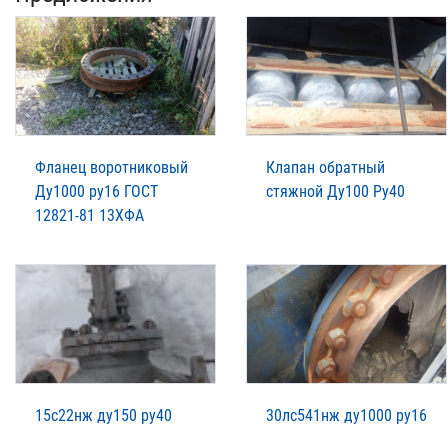
Фланец воротниковый
Клапан обратный
Ду1000 ру16 ГОСТ
стяжной Ду100 Ру40
12821-81 13ХФА
15с22нж ду150 ру40
30лс541нж ду1000 ру16