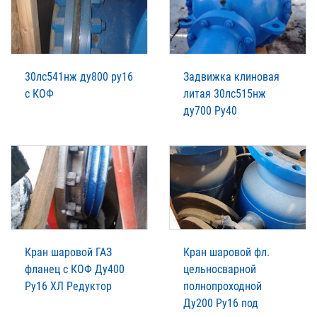
30лс541нж ду800 ру16
Задвижка клиновая
с КОФ
литая 30лс515нж
ду700 Ру40
Кран шаровой ГАЗ
Кран шаровой фл.
фланец с КОФ Ду400
цельносварной
Ру16 ХЛ Редуктор
полнопроходной
Ду200 Ру16 под