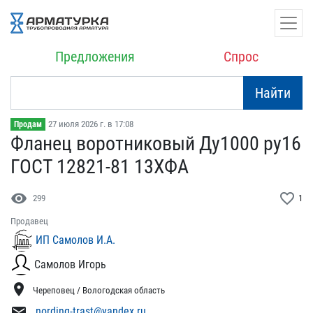
Предложения
Спрос
Найти
27 июля 2026 г. в 17:08
Продам
Фланец воротниковый Ду10​00 ру16
ГОСТ 12821-81 13​ХФА
visibility
favorite_border
299
1
Продавец
ИП Самолов И.А.
Самолов Игорь
location_on
Череповец / Вологодская область
mail
nording-trast@yandex.ru