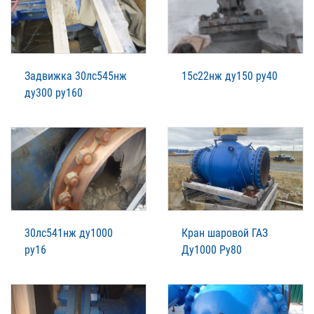
Задвижка 30лс545нж
15с22нж ду150 ру40
ду300 ру160
30лс541нж ду1000
Кран шаровой ГАЗ
ру16
Ду1000 Ру80