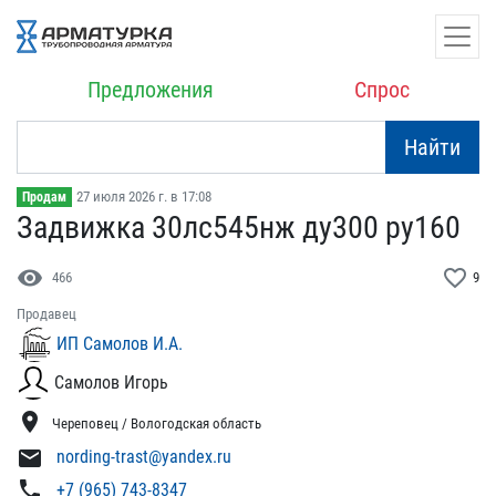
Предложения
Спрос
Найти
27 июля 2026 г. в 17:08
Продам
Задвижка 30лс545нж ду300​ ру160
visibility
favorite_border
466
9
Продавец
ИП Самолов И.А.
Самолов Игорь
location_on
Череповец / Вологодская область
mail
nording-trast@yandex.ru
phone
+7 (965) 743-8347