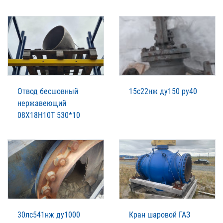
Отвод бесшовный
15с22нж ду150 ру40
нержавеющий
08Х18Н10Т 530*10
30лс541нж ду1000
Кран шаровой ГАЗ