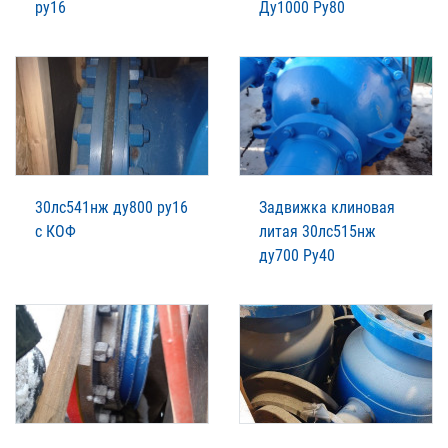
ру16
Ду1000 Ру80
30лс541нж ду800 ру16
Задвижка клиновая
с КОФ
литая 30лс515нж
ду700 Ру40