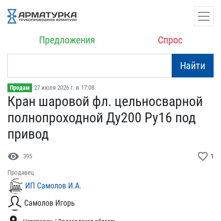
Предложения
Спрос
Найти
27 июля 2026 г. в 17:08
Продам
Кран шаровой фл. цельнос​варной
полнопроходной Ду​200 Ру16 под
привод
visibility
favorite_border
395
1
Продавец
ИП Самолов И.А.
Самолов Игорь
location_on