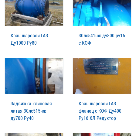
Кран шаровой ГАЗ
30лс541нж ду800 ру16
Ду1000 Ру80
с КОФ
Задвижка клиновая
Кран шаровой ГАЗ
литая 30лс515нж
фланец с КОФ Ду400
ду700 Ру40
Ру16 ХЛ Редуктор