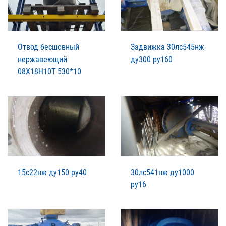
Отвод бесшовный
Задвижка 30лс545нж
нержавеющий
ду300 ру160
08Х18Н10Т 530*10
15с22нж ду150 ру40
30лс541нж ду1000
ру16