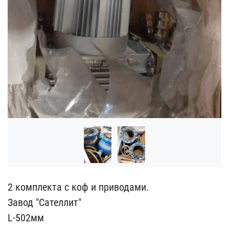
2 комплекта с коф и прив​одами.
Завод "Сателлит"​
L-502мм