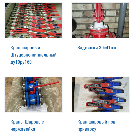
Кран шаровый
Задвижки 30с41нж
Штуцерно-ниппельный
ду10ру160
Краны Шаровые
Кран шаровый под
нержавейка
приварку