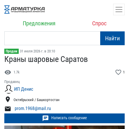
Предложения
Спрос
Найти
31 июля 2026 г. в 20:10
Продам
Краны шаровые Саратов
visibility
favorite_border
1.7k
1
Продавец
ИП Денис
location_on
Октябрьский / Башкортостан
mail
prom.1968@mail.ru
chat
Написать сообщение