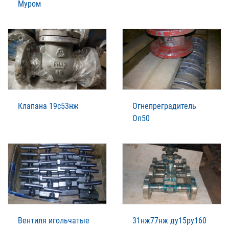
Муром
Клапана 19с53нж
Огнепреградитель
Оп50
Вентиля игольчатые
31нж77нж ду15ру160