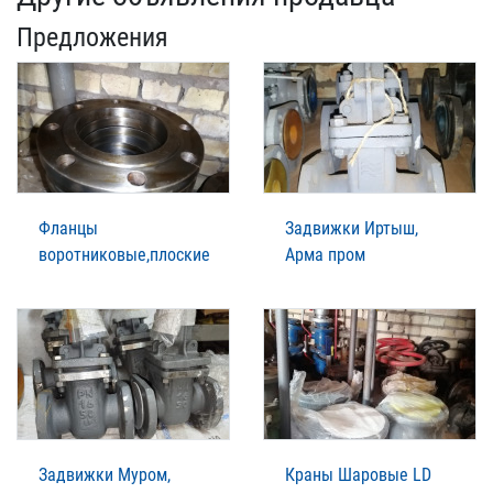
Предложения
Фланцы
Задвижки Иртыш,
воротниковые,плоские
Арма пром
Задвижки Муром,
Краны Шаровые LD