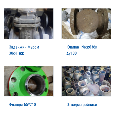
Задвижки Муром
Клапан 19нж63бк
30с41нж
ду100
Фланцы 65*210
Отводы.тройники