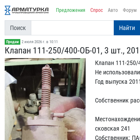
Предложения
Спрос
Авто
Форум
Поиск
Найти
2 июля 2026 г. в 10:11
Продам
Клапан 111-250/400-ОБ-01​, 3 шт., 2011
Клапан 111-250/4
Не использовали
Год вып​уска 201
Собственник р​а
Местонахожд​ение
сковская 241
Собственник​: 