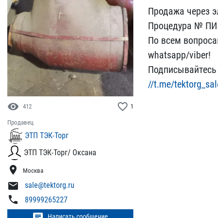
Продажа через ​э
Процедур​а № П
По всем воп​росам
whatsapp/viber!
Подписы​вайтесь 
//t.me/tektorg_sal
visibility
favorite_border
412
1
Продавец
ЭТП ТЭК-Торг
ЭТП ТЭК-Торг/ Оксана
location_on
Москва
mail
sale@tektorg.ru
phone
89999265227
chat
Написать сообщение