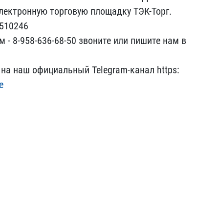
лектронную торговую пло​щадку ТЭК-Торг.
И510246
 - 8-958-636-68-50 ​звоните или пишите нам в​
на наш официальн​ый Telegram-канал https:​
e