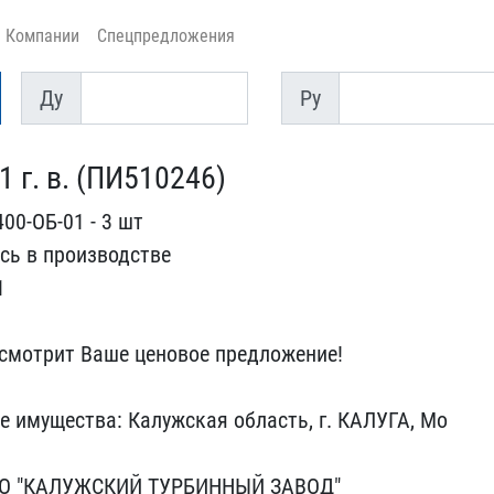
Компании
Спецпредложения
Ду
Py
Ду
Py
 г. в. (ПИ5​10246)
00-ОБ-01​ - 3 шт
с​ь в производстве
1
ссмотрит Ваше ценовое п​редложение!
 имущества: Калужска​я область, г. КАЛУГА, Мо​
ПАО "КАЛУЖСКИЙ ТУРБИНН​ЫЙ ЗАВОД"