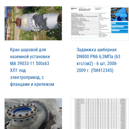
Кран шаровой для
Задвижка шиберная
наземной установки
DN800 PN6 6,3МПа (63
МА 39033-11 500х63
кгс/см2) - 6 шт, 2008-
ХЛ1 под
2009 г. (ПИ412345)
электропривод, с
фланцами и крепежом