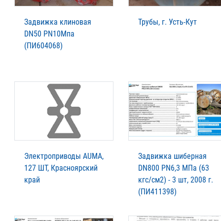
Задвижка клиновая
Трубы, г. Усть-Кут
DN50 PN10Мпа
(ПИ604068)
Электроприводы AUMA,
Задвижка шиберная
127 ШТ, Красноярский
DN800 PN6,3 МПа (63
край
кгс/см2) - 3 шт, 2008 г.
(ПИ411398)