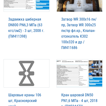
Задвижка шиберная
Затвор WR 300х16 пн/
DN800 PN6,3 МПа (63
пр, Затвор WR 300х25
кгс/см2) - 3 шт, 2008 г.
пн/пр фл.кр., Клапан-
(ПИ411398)
отсекатель К302
100х320 и др /
ПИ411686
Шаровые краны 106
Кран шаровой DN50
шт, Красноярский
PN1,6 МПа - 4 шт, 2018