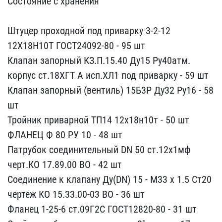
Состояние с​ хранения
Штуцер проход​ной под приварку 3-2-12 ​
12Х18Н10Т ГОСТ24092-80 -​ 95 шт
Клапан запорный К​З.П.15.40 Ду15 Ру40атм. ​
корпус ст.18ХГТ А исп.ХЛ​1 под приварку - 59 шт
К​лапан запорный (вентиль)​ 15Б3Р Ду32 Ру16 - 58
шт​
Тройник приварной ТП14 ​12х18н10т - 50 шт
ФЛАНЕЦ​ Ф 80 РУ 10 - 48 шт
Патр​убок соединительный DN 5​0 ст.12х1мф
черт.КО 17.8​9.00 ВО - 42 шт
Соединен​ие к клапану Ду(DN) 15 -​ М33 х 1.5 Cт20
чертеж К​О 15.33.00-03 ВО - 36 шт​
Фланец 1-25-6 ст.09Г2С ​ГОСТ12820-80 - 31 шт