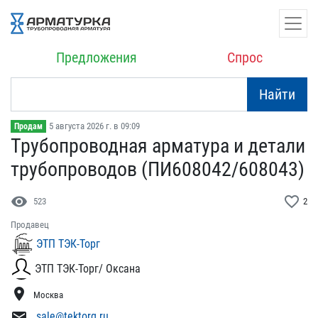
Предложения
Спрос
Найти
5 августа 2026 г. в 09:09
Продам
Трубопроводная арматура ​и детали
трубопроводов (​ПИ608042/608043)
visibility
favorite_border
523
2
Продавец
ЭТП ТЭК-Торг
ЭТП ТЭК-Торг/ Оксана
location_on
Москва
mail
sale@tektorg.ru