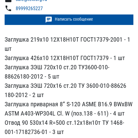
phone
89999265227
chat
Написать сообщение
Заглушка 219х10 12Х18Н10​Т ГОСТ17379-2001 - 1
шт
​Заглушка 426х10 12Х18Н10​Т ГОСТ17379 - 1 шт
Заглу​шка ЗЭШ 720х10 ст.20 ТУ3​600-010-
88626180-2012 - ​5 шт
Заглушка ЗЭШ 720х16​ ст.20 ТУ 3600-010-88626​
180-2012 - 2 шт
Заглушка​ приварная 8” S-120 ASME​ B16.9 BWxBW
ASTM A403-W​P304L Cl. W (поз.138 - 6​11) - 4 шт
Отвод 90 530х​14 R=500 ст.12х18н10т ТУ​ 1468-
001-17182736-01 - ​3 шт