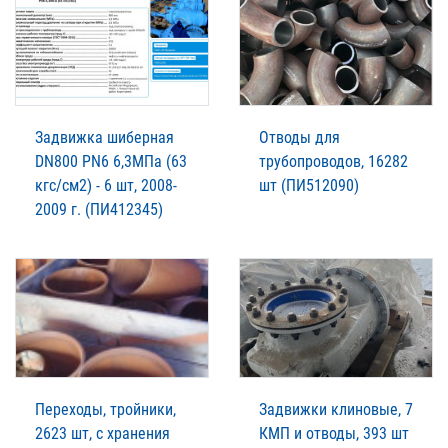
Задвижка шиберная
Отводы для
DN800 PN6 6,3МПа (63
трубопроводов, 16282
кгс/см2) - 6 шт, 2008-
шт (ПИ512090)
2009 г. (ПИ412345)
Переходы, тройники,
Задвижки клиновые, 7
2623 шт, с хранения
КМП и отводы, 393 шт