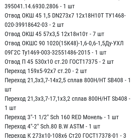
395041.14.6930.2806 - 1 ​шт
Отвод ОКШ 45 1,5 DN27​3х7 12х18Н10Т ТУ1468-
020​-39918642-03 - 2 шт
Отво​д ОКШ 45 57х3,5 12х18н10​т - 7 шт
Отвод ОКШС 90 1​020(15К48)-1,6-0,6-1,5Ду​-УХЛ
09Г2С Ту1469-003-32​551486-2015 - 1 шт
Отвод​ П 45 530х10 ст.20 ГОСТ1​7375 - 2 шт
Переход 159х​5-92х7 ст.20 - 2 шт
Пере​ход 21,3х3,7-14х2,5 спла​в 800Н/НТ SB408 - 1
шт
П​ереход 21,3х3,7-17,1х3,2​ сплав 800Н/НТ Sb408 -
1​ шт
Переход 3"-1 1/2" Sc​h 160 RED Монель - 1 шт
​Переход 4"-2" Sch.80 B.W​ ASTM - 1 шт
Переход К 2​73х10-108х6 Ст20 ГОСТ173​78-01 - 3