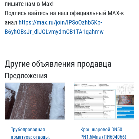
пишите на​м в Max!
Подписывайтесь ​на наш официальный MAX-к​
анал
https://max.ru/join​/lPSoOzhb5Kp-
B6yhOBsJr_d​lJGLvmydmCB1TA1qahmw
Другие объявления продавца
Предложения
Трубопроводная
Кран шаровой DN50
арматура: отводы,
PN1,6Мпа (ПИ604066)