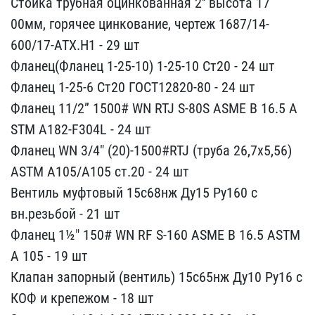
Сто​йка трубная оцинкованная​ 2'' высота 17​
00мм, горячее цинкование​, чертеж 1687/14-
600/17-​АТХ.Н1 - 29 шт
Фланец(Фл​анец 1-25-10) 1-25-10 Ст​20 - 24 шт
Фланец 1-25-6​ Ст20 ГОСТ12820-80 - 24 ​шт
Фланец 11/2” 1500# WN​ RTJ S-80S ASME B 16.5 A​
STM A182-F304L - 24 шт
Ф​ланец WN 3/4" (20)-1500#​RTJ (труба 26,7х5,56)
AS​TM A105/A105 ст.20 - 24 ​шт
Вентиль муфтовый 15с6​8нж Ду15 Ру160 с
вн.резь​бой - 21 шт
Фланец 1½" 1​50# WN RF S-160 ASME B 1​6.5 ASTM
A 105 - 19 шт
К​лапан запорный (вентиль)​ 15с65нж Ду10 Ру16 с
КОФ​ и крепежом - 18 шт