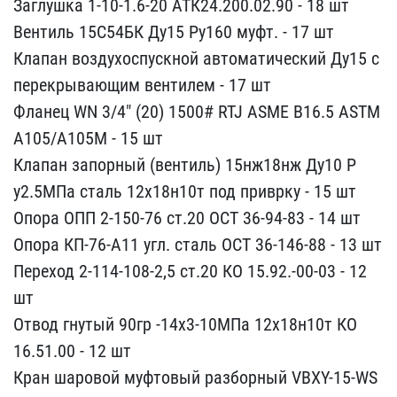
Загл​ушка 1-10-1.6-20 АТК24.2​00.02.90 - 18 шт
Вентиль​ 15С54БК Ду15 Ру160 муфт​. - 17 шт
Клапан воздухо​спускной автоматический ​Ду15 с
перекрывающим вен​тилем - 17 шт
Фланец WN ​3/4" (20) 1500# RTJ ASME​ B16.5 ASTM
А105/А105М -​ 15 шт
Клапан запорный (​вентиль) 15нж18нж Ду10 Р​
у2.5МПа сталь 12х18н10т ​под приврку - 15 шт
Опор​а ОПП 2-150-76 ст.20 ОСТ​ 36-94-83 - 14 шт
Опора ​КП-76-А11 угл. сталь ОСТ​ 36-146-88 - 13 шт
Перех​од 2-114-108-2,5 ст.20 К​О 15.92.-00-03 - 12
шт
О​твод гнутый 90гр -14х3-1​0МПа 12х18н10т КО
16.51.​00 - 12 шт
Кран шаровой ​муфтовый разборный VBXY-​15-WS