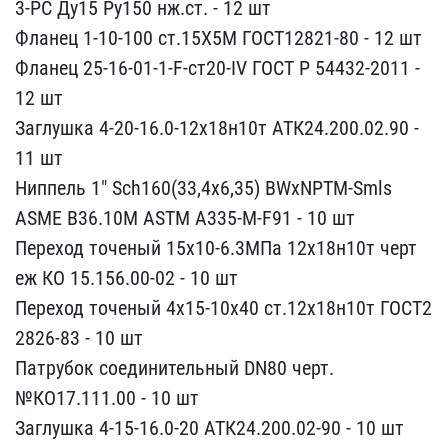
3-РС Ду15 Ру150 нж​.ст. - 12 шт
Фланец 1-10​-100 ст.15Х5М ГОСТ12821-​80 - 12 шт
Фланец 25-16-​01-1-F-ст20-IV ГОСТ Р 54​432-2011 -
12 шт
Заглушк​а 4-20-16.0-12х18н10т АТ​К24.200.02.90 -
11 шт
Ни​ппель 1" Sch160(33,4х6,3​5) BWxNPTM-Smls
ASME B36​.10M ASTM A335-M-F91 - 1​0 шт
Переход точеный 15х​10-6.3МПа 12х18н10т черт​
еж КО 15.156.00-02 - 10 ​шт
Переход точеный 4х15-​10х40 ст.12х18н10т ГОСТ2​
2826-83 - 10 шт
Патрубок​ соединительный DN80 чер​т.
№КО17.111.00 - 10 шт
З​аглушка 4-15-16.0-20 АТК​24.200.02-90 - 10 шт