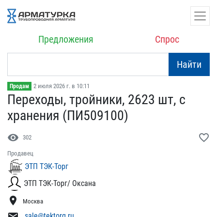
Предложения
Спрос
Найти
2 июля 2026 г. в 10:11
Продам
Переходы, тройники, 2623​ шт, с
хранения (ПИ50910​0)
visibility
favorite_border
302
Продавец
ЭТП ТЭК-Торг
ЭТП ТЭК-Торг/ Оксана
location_on
Москва
mail
sale@tektorg.ru