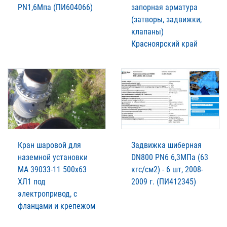
PN1,6Мпа (ПИ604066)
запорная арматура
(затворы, задвижки,
клапаны)
Красноярский край
Кран шаровой для
Задвижка шиберная
наземной установки
DN800 PN6 6,3МПа (63
МА 39033-11 500х63
кгс/см2) - 6 шт, 2008-
ХЛ1 под
2009 г. (ПИ412345)
электропривод, с
фланцами и крепежом