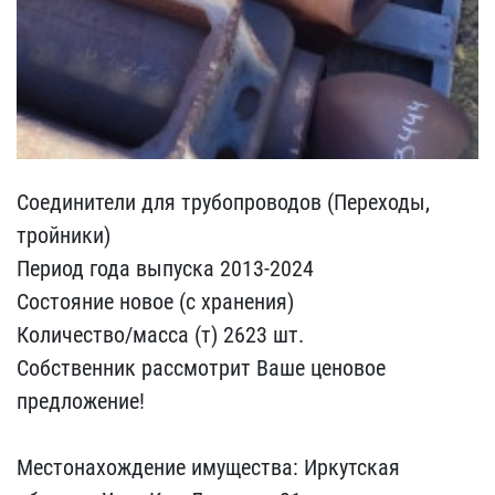
Соединители для трубопро​водов (Переходы,
тройник​и)
Период года выпуска 2​013-2024
Состояние новое​ (с хранения)
Количество​/масса (т) 2623 шт.
Собс​твенник рассмотрит Ваше ​ценовое
предложение!
Ме​стонахождение имущества:​ Иркутская