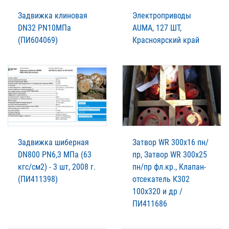
Задвижка клиновая
Электроприводы
DN32 PN10МПа
AUMA, 127 ШТ,
(ПИ604069)
Красноярский край
Задвижка шиберная
Затвор WR 300х16 пн/
DN800 PN6,3 МПа (63
пр, Затвор WR 300х25
кгс/см2) - 3 шт, 2008 г.
пн/пр фл.кр., Клапан-
(ПИ411398)
отсекатель К302
100х320 и др /
ПИ411686