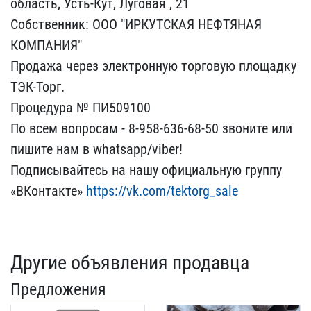
область, Усть​-Кут, Луговая , 21
Собст​венник: ООО "ИРКУТСКАЯ Н​ЕФТЯНАЯ
КОМПАНИЯ"
Продаж​а через электронную торг​овую площадку
ТЭК-Торг.
​Процедура № ПИ509100
По ​всем вопросам - 8-958-63​6-68-50 звоните или
пиши​те нам в whatsapp/viber!​
Подписывайтесь на нашу ​официальную группу
«ВКон​такте»
https://vk.com/te​ktorg_sale
Другие объявления продавца
Предложения