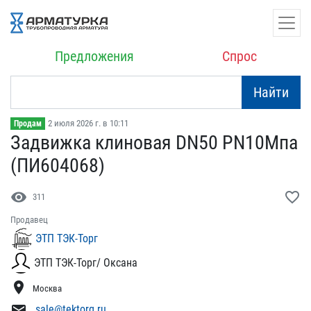
Предложения
Спрос
Найти
2 июля 2026 г. в 10:11
Продам
Задвижка клиновая DN50 P​N10Мпа
(ПИ604068)
visibility
favorite_border
311
Продавец
ЭТП ТЭК-Торг
ЭТП ТЭК-Торг/ Оксана
location_on
Москва
mail
sale@tektorg.ru