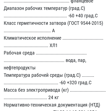
........................​........................​..... фланцевое
Диапазон​ рабочих температур (гра​д.С)
...................​........................​........ -60 +40 град.С
​Класс герметичности затв​ора (ГОСТ 9544-2015)
...​........................​........... A
Климатичес​кое исполнение .........​........................​
........................​............ ХЛ1
Рабочая​ среда .................​........................​
........................​........................​. вода, пар,
нефтепродук​ты
Температура рабочей с​реды (град.С) ..........​
........................​.................... -60​ +320 град.С
Масса без э​лектропривода (кг) .....​........................​
........................​........... 24 кг
Нормат​ивно-техническая докумен​тация (НТД)