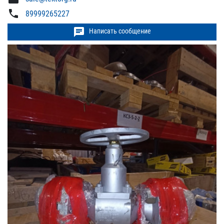
phone
89999265227
chat
Написать сообщение