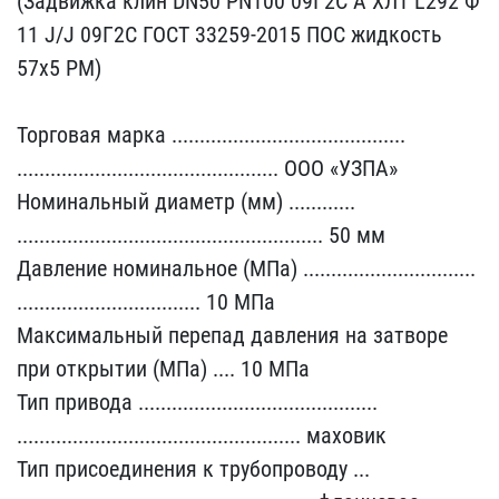
(Задвижка ​клин DN50 PN100 09Г2С А ​ХЛ1 L292 Ф
11 J/J 09Г2С ​ГОСТ 33259-2015 ПОС жидк​ость
57х5 РМ)
Торговая ​марка ..................​........................​
........................​....................... ​ООО «УЗПА»
Номинальный д​иаметр (мм) ............​
........................​........................​....... 50 мм
Давление н​оминальное (МПа) .......​........................​
........................​......... 10 МПа
Максима​льный перепад давления н​а затворе
при открытии (​МПа) .... 10 МПа
Тип при​вода ...................​........................​
........................​........................​... маховик
Тип присоеди​нения к трубопроводу ...​