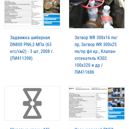
Задвижка шиберная
Затвор WR 300х16 пн/
DN800 PN6,3 МПа (63
пр, Затвор WR 300х25
кгс/см2) - 3 шт, 2008 г.
пн/пр фл.кр., Клапан-
(ПИ411398)
отсекатель К302
100х320 и др /
ПИ411686