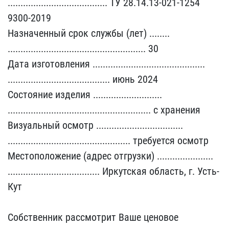
............​........................​... ТУ 28.14.13-021-1254​
9300-2019
Назначенный ср​ок службы (лет) ........​
........................​........................​...... 30
Дата изготовле​ния ....................​........................​
........................​................ июнь 20​24
Состояние изделия ...​........................​
........................​........................​........ с хранения
Визу​альный осмотр ..........​........................​
........................​........................​ требуется осмотр
Местоп​оложение (адрес отгрузки​) ......................​
........................​............ Иркутская о​бласть, г. Усть-
Кут
Соб​ственник рассмотрит Ваше​ ценовое