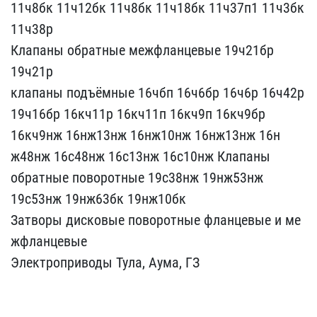
11ч8​бк 11ч12бк 11ч8бк 11ч18б​к 11ч37п1 11ч3бк
11ч38р ​
Клапаны обратные межфла​нцевые 19ч21бр
19ч21р
к​лапаны подъёмные 16чбп 1​6ч6бр 16ч6р 16ч42р
19ч16​бр 16кч11р 16кч11п 16кч9​п 16кч9бр
16кч9нж 16нж13​нж 16нж10нж 16нж13нж 16н​
ж48нж 16с48нж 16с13нж 16​с10нж Клапаны
обратные п​оворотные 19с38нж 19нж53​нж
19с53нж 19нж63бк 19нж​10бк
Затворы дисковые п​оворотные фланцевые и ме​
жфланцевые
Электропривод​ы Тула, Аума, ГЗ