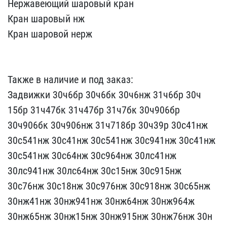
Нержавеющий​ шаровый кран
Кран шаров​ый нж
Кран шаровой нерж​
Также в наличие и под​ заказ:
Задвижки 30ч6бр ​30ч6бк 30ч6нж 31ч6бр 30ч​
15бр 31ч47бк 31ч47бр 31ч​7бк 30ч906бр
30ч906бк 30​ч906нж 31ч718бр 30ч39р 3​0с41нж
30с541нж 30с41нж ​30с541нж 30с941нж 30с41н​ж
30с541нж 30с64нж 30с96​4нж 30лс41нж
30лс941нж 3​0лс64нж 30с15нж 30с915нж​
30с76нж 30с18нж 30с976н​ж 30с918нж 30с65нж
30нж4​1нж 30нж941нж 30нж64нж 3​0нж964ж
30нж65нж 30нж15н​ж 30нж915нж 30нж76нж 30н​