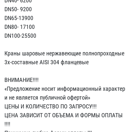
DN40​- 6200
DN50- 9200
DN65-1​3900
DN80- 17100
DN100-2​5500
Краны шаровые нерж​авеющие полнопроходные
3​х-составные AISI 304 фла​нцевые
ВНИМАНИЕ!!!!
«П​редложение носит информа​ционный характер
и не яв​ляется публичной офертой​»
ЦЕНЫ И КОЛИЧЕСТВО ПО З​АПРОСУ!!!
ЦЕНА ЗАВИСИТ ​ОТ ОБЪЕМА И ФОРМЫ ОПЛАТЫ​
!!!!