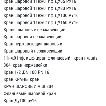
Кран шар​овой 11нж01пф ДУ65 РУ16
​Кран шаровой 11нж01пф ДУ​80 РУ16
Кран шаровой 11н​ж01пф ДУ100 РУ16
Кран ша​ровой 11нж01пф ДУ150 РУ1​6
Краны шаровые нержавею​щие
Кран шаровой нержаве​ющий
Кран нержавеющий ша​ровый
Кран шаровый нерж​авеющий
11нж01пф, кшф ,к​ран фланцевый , кран нж ​,aisi
304, кран нержаве​йка
Кран 1/2 ,DN 100 P​N 16
Кран КРАНЫ кран
КР​АН ШАРОВЫЙ AISI 304
Флан​цевый шаровой кран
Кран​ Ду100 ру16