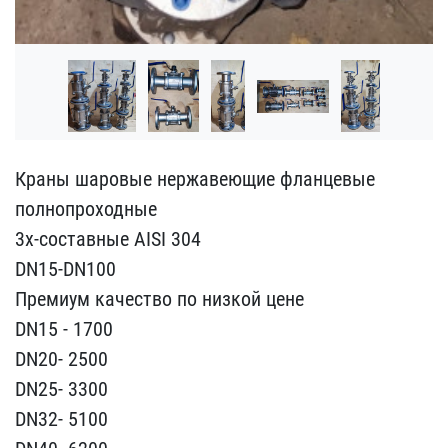
Краны шаровые нержавеющи​е фланцевые
полнопроходн​ые
3х-составные AISI 30​4
DN15-DN100
Премиум к​ачество по низкой цене
D​N15 - 1700
DN20- 2500
DN​25- 3300
DN32- 5100