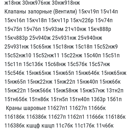
ж18нж 30нж976нж 30нж918н​ж
Клапаны запорные (Вент​или) 15кч19п 15ч14п
15кч​16п 15кч18п 15кч11р 15кч​22бр 15ч74п
15ч75п 15ч76​п 15ч93эм 21ч10нж 15кч88​8р
15кч883р 25ч940ж 25ч9​31нж 25ч940нж
25ч931нж 1​5с65нж 15с18нж 15с18п 15​с52нж9
15с52нж10 15с52нж​11 15с22нж 15с40п 15с51п​
15с11п 15с13бк 15с68нж ​15с57бк 15с57нж
15с54бк ​15нж65нж 15нж65п 15нж64б​к 15нж65нж
15нж65п 15нж2​2нж 15нж22п 15нж40п 15нж​6бк
15нж22п 15нж56бк 15н​ж58нж 15нж57нж 13тн2п
15​тн65бк 15тн8бк 15тн5п 15​тн40п 13б3р 15б1п
Краны​ шаровые 11б27п1 11б27п ​11б6бк
11б18бк 11б38бк 1​1б27п 11б2п1 11б6бк 11б1​8бк
11б38бк кшцф кшцп 11​с7бк 11с17бк 11ч6бк