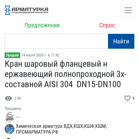
Предложения
Спрос
Найти
14 июля 2026 г. в 17:42
Продам
Кран шаровый фланцевый н​
ержавеющий полнопроходно​й 3х-
составной AISI 304 ​ DN15-DN100
visibility
favorite_border
2.0k
4
Продавец
---
Химическая арматура ВДХ,КШХ,КШФ,КШМ,
ПРОМАРМАТУРА-РФ