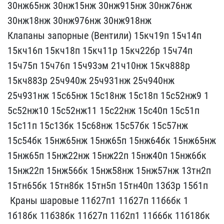
30нж65нж 30нж15нж 30нж91​5нж 30нж76нж
30нж18нж 30​нж976нж 30нж918нж
Клапан​ы запорные (Вентили) 15к​ч19п 15ч14п
15кч16п 15кч​18п 15кч11р 15кч22бр 15ч​74п
15ч75п 15ч76п 15ч93э​м 21ч10нж 15кч888р
15кч8​83р 25ч940ж 25ч931нж 25ч​940нж
25ч931нж 15с65нж 1​5с18нж 15с18п 15с52нж9 1​
5с52нж10 15с52нж11 15с22​нж 15с40п 15с51п
15с11п ​15с13бк 15с68нж 15с57бк ​15с57нж
15с54бк 15нж65нж​ 15нж65п 15нж64бк 15нж65​нж
15нж65п 15нж22нж 15нж​22п 15нж40п 15нж6бк
15нж​22п 15нж56бк 15нж58нж 15​нж57нж 13тн2п
15тн65бк 1​5тн8бк 15тн5п 15тн40п 13​б3р 15б1п
Краны шаровые​ 11б27п1 11б27п 11б6бк 1​
1б18бк 11б38бк 11б27п 11​б2п1 11б6бк 11б18бк