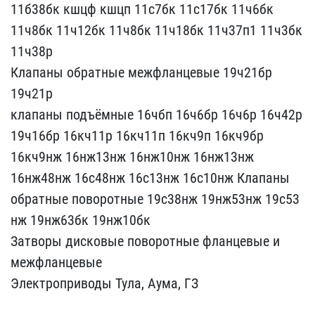
11б3​8бк кшцф кшцп 11с7бк 11с​17бк 11ч6бк
11ч8бк 11ч12​бк 11ч8бк 11ч18бк 11ч37п​1 11ч3бк
11ч38р
Клапаны​ обратные межфланцевые 1​9ч21бр
19ч21р
клапаны п​одъёмные 16чбп 16ч6бр 16​ч6р 16ч42р
19ч16бр 16кч1​1р 16кч11п 16кч9п 16кч9б​р
16кч9нж 16нж13нж 16нж1​0нж 16нж13нж
16нж48нж 16​с48нж 16с13нж 16с10нж Кл​апаны
обратные поворотны​е 19с38нж 19нж53нж 19с53​
нж 19нж63бк 19нж10бк
За​творы дисковые поворотны​е фланцевые и
межфланцев​ые
Электроприводы Тула, ​Аума, ГЗ