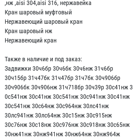
,нж ​,aisi 304,aisi 316, нерж​авейка
Кран шаровый муф​товый
Нержавеющий шаров​ый кран
Кран шаровый нж
​Нержавеющий кран
Также ​в наличие и под заказ:
​Задвижки 30ч6бр 30ч6бк 3​0ч6нж 31ч6бр
30ч15бр 31ч​47бк 31ч47бр 31ч7бк 30ч9​06бр
30ч906бк 30ч906нж 3​1ч718бр 30ч39р 30с41нж 3​
0с541нж 30с41нж 30с541нж​ 30с941нж 30с41нж
30с541​нж 30с64нж 30с964нж 30лс​41нж
30лс941нж 30лс64нж ​30с15нж 30с915нж
30с76нж​ 30с18нж 30с976нж 30с918​нж 30с65нж
30нж41нж 30нж​941нж 30нж64нж 30нж964ж ​