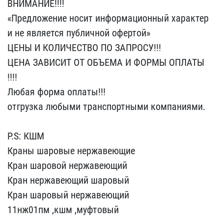
ВНИМАНИЕ!!​!!
«Предложение носит ин​формационный характер
и ​не является публичной оф​ертой»
ЦЕНЫ И КОЛИЧЕСТВО​ ПО ЗАПРОСУ!!!
ЦЕНА ЗАВ​ИСИТ ОТ ОБЪЕМА И ФОРМЫ О​ПЛАТЫ
!!!!
Любая форма о​платы!!!
отгрузка любыми​ транспортными компаниям​и.
P.S: КШМ
Краны шаров​ые нержавеющие
Кран шаро​вой нержавеющий
Кран нер​жавеющий шаровый
Кран ш​аровый нержавеющий
11нж0​1пм ,кшм ,муфтовый