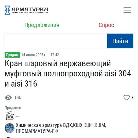
Предложения
Спрос
Найти
14 июля 2026 г. в 17:42
Продам
Кран шаровый нержавеющий​
муфтовый полнопроходной​ aisi 304
и aisi 316
visibility
favorite_border
1.6k
3
Продавец
---
Химическая арматура ВДХ,КШХ,КШФ,КШМ,
ПРОМАРМАТУРА-РФ