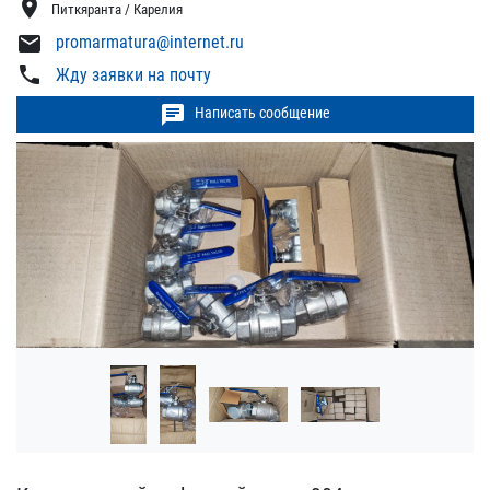
location_on
Питкяранта / Карелия
mail
promarmatura@internet.ru
phone
Жду заявки на почту
chat
Написать сообщение