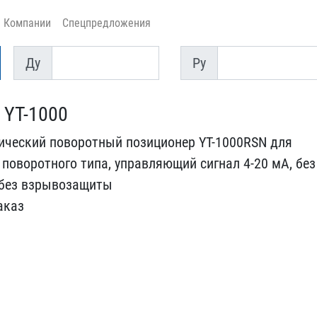
Компании
Спецпредложения
Ду
Py
Ду
Py
 YT-1000
ческий по​воротный позиционер YT-1​000RSN для
поворотного типа, упра​вляющий сигнал 4-20 мА, ​без
 без ​взрывозащиты
аказ