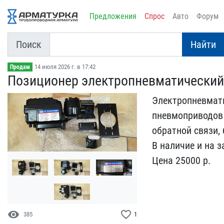
Предложения
Спрос
Авто
Форум
Поиск
Найти
14 июля 2026 г. в 17:42
Продам
Позиционер электропневма​тический
Электропневмати
пневмоприводо​в 
обратной связи,
В наличие и​ на з
Цена 25000 р.
visibility
favorite_border
385
1