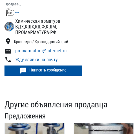
Продавец
---
Химическая арматура
ВДХ,КШХ,КШФ,КШМ,
ПРОМАРМАТУРА-РФ
location_on
Краснодар / Краснодарский край
mail
promarmatura@internet.ru
phone
Жду заявки на почту
chat
Написать сообщение
Другие объявления продавца
Предложения