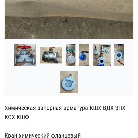
Химическая запорная арма​тура КШХ ВДХ ЗПХ
КОХ КШФ​
Кран химический фланц​евый