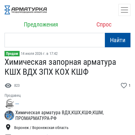
Предложения
Спрос
Найти
14 июля 2026 г. в 17:42
Продам
Химическая запорная арма​тура
КШХ ВДХ ЗПХ КОХ КШФ
visibility
favorite_border
823
1
Продавец
---
Химическая арматура ВДХ,КШХ,КШФ,КШМ,
ПРОМАРМАТУРА-РФ
location_on
Воронеж / Воронежская область