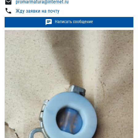
mail
promarmatura@internet.ru
phone
Жду заявки на почту
chat
Написать сообщение