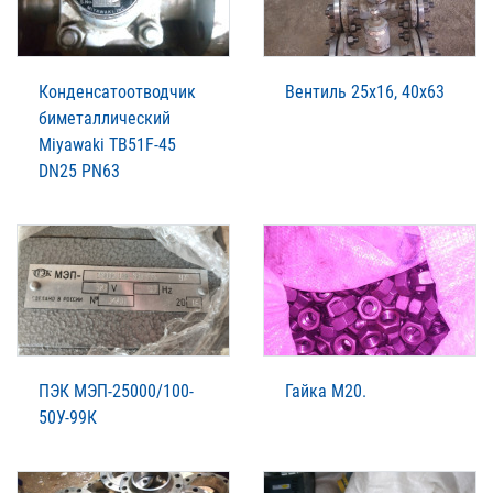
Конденсатоотводчик
Вентиль 25х16, 40х63
биметаллический
Miyawaki TB51F-45
DN25 PN63
ПЭК МЭП-25000/100-
Гайка М20.
50У-99К