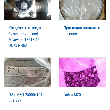
Конденсатоотводчик
Прокладка овального
биметаллический
сечения
Miyawaki TB51F-45
DN25 PN63
ПЭК МЭП-25000/100-
Гайка М20.
50У-99К