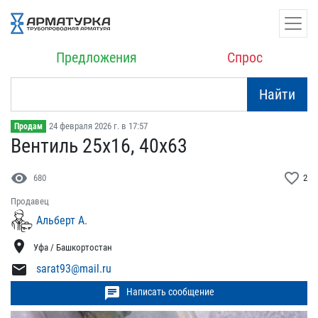
Предложения
Спрос
Найти
24 февраля 2026 г. в 17:57
Продам
Вентиль 25х16, 40х63
visibility
favorite_border
680
2
Продавец
Альберт А.
location_on
Уфа / Башкортостан
mail
sarat93@mail.ru
chat
Написать сообщение