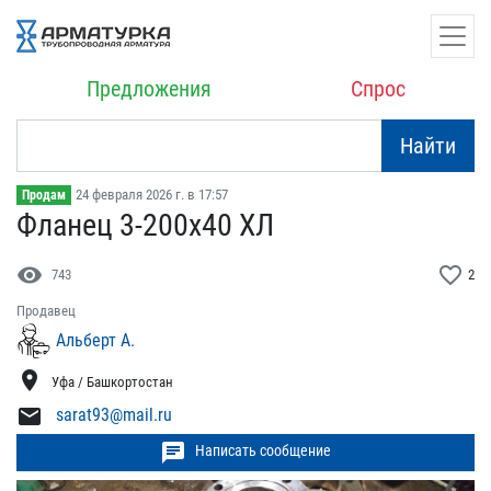
Предложения
Спрос
Найти
24 февраля 2026 г. в 17:57
Продам
Фланец 3-200х40 ХЛ
visibility
favorite_border
743
2
Продавец
Альберт А.
location_on
Уфа / Башкортостан
mail
sarat93@mail.ru
chat
Написать сообщение