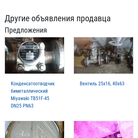
Другие объявления продавца
Предложения
Конденсатоотводчик
Вентиль 25х16, 40х63
биметаллический
Miyawaki TB51F-45
DN25 PN63