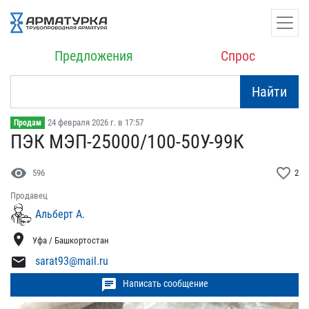
Предложения
Спрос
Найти
24 февраля 2026 г. в 17:57
Продам
ПЭК МЭП-25000/100-50У-99​К
visibility
favorite_border
596
2
Продавец
Альберт А.
location_on
Уфа / Башкортостан
mail
sarat93@mail.ru
chat
Написать сообщение