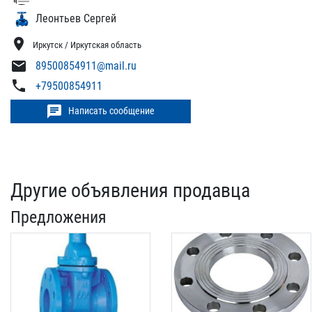
Леонтьев Сергей
location_on
Иркутск / Иркутская область
mail
89500854911@mail.ru
phone
+79500854911
chat
Написать сообщение
Другие объявления продавца
Предложения