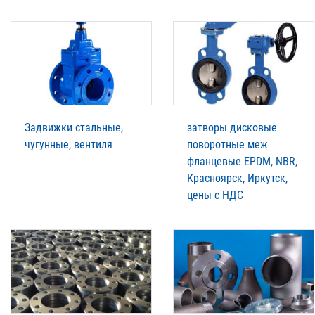
Задвижки стальные,
затворы дисковые
чугунные, вентиля
поворотные меж
фланцевые EPDM, NBR,
Красноярск, Иркутск,
цены с НДС