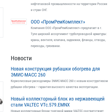
нефтегазовой промышленности на территории России
и стран СНГ.
ООО «ПромРемКомплект»
Компания ООО «ПромРемКомплект» предлагает в г.
Туле широкий ассортимент трубопроводной арматуры:
краны, вентиля, клапана, задвижки, фланцы, отводы,
переходы, грязевики.
Новости
Новая конструкция рубашки обогрева для
ЭМИС-МАСС 260
Кориолисовые расходомеры ЭМИС-МАСС 260 с новым конструктивом
рубашки обогрева – гарантия высокого качества эксплуатации.
Новый коллекторный блок из нержавеющей
стали VALTEC VTс.579.EMNX
Новые коллекторные блоки торговой марки VALTEC соответствует