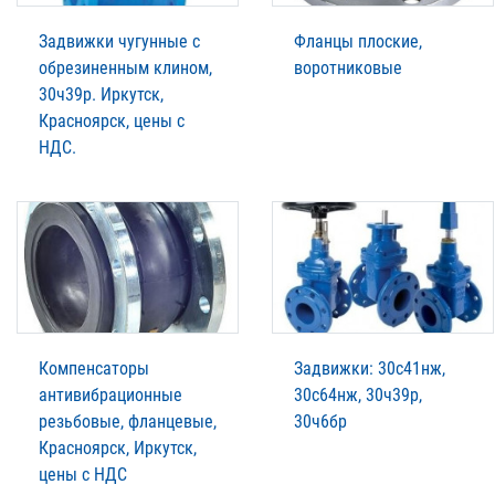
Задвижки чугунные с
Фланцы плоские,
обрезиненным клином,
воротниковые
30ч39р. Иркутск,
Красноярск, цены с
НДС.
Компенсаторы
Задвижки: 30с41нж,
антивибрационные
30с64нж, 30ч39р,
резьбовые, фланцевые,
30ч6бр
Красноярск, Иркутск,
цены с НДС