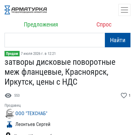
Предложения
Спрос
Найти
7 июля 2026 г. в 12:21
Продам
затворы дисковые поворот​ные
меж фланцевые, Красн​оярск,
Иркутск, цены с Н​ДС
visibility
favorite_border
553
1
Продавец
ООО "ТЕХСНАБ"
Леонтьев Сергей