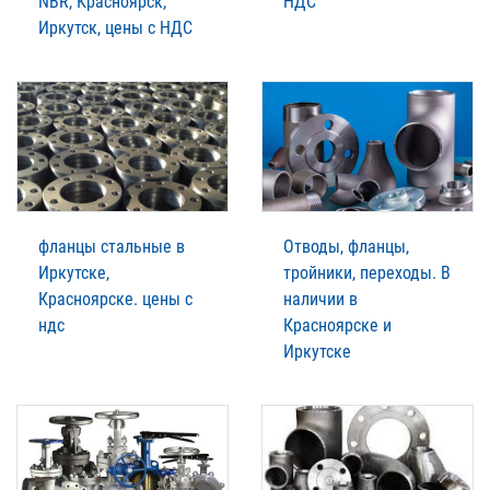
NBR, Красноярск,
НДС
Иркутск, цены с НДС
фланцы стальные в
Отводы, фланцы,
Иркутске,
тройники, переходы. В
Красноярске. цены с
наличии в
ндс
Красноярске и
Иркутске