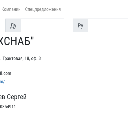
Компании
Спецпредложения
Ду
Py
Ду
Py
ХСНАБ"
. Трактовая, 18, оф. 3
il.com
om/
ев Сергей
0854911