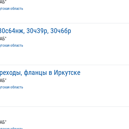
АБ"
утская область
30с64нж, 30ч39р, 30ч6бр
АБ"
утская область
ереходы, фланцы в Иркутске
АБ"
утская область
АБ"
утская область