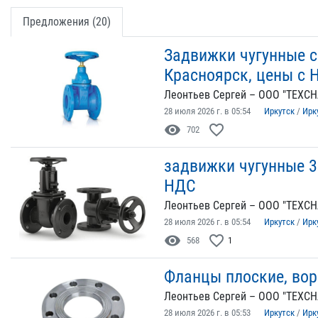
Предложения (20)
Задвижки чугунные с
Красноярск, цены с 
Леонтьев Сергей – ООО "ТЕХСН
28 июля 2026 г. в 05:54
Иркутск
/
Ирк
visibility
favorite_border
702
задвижки чугунные 30
НДС
Леонтьев Сергей – ООО "ТЕХСН
28 июля 2026 г. в 05:54
Иркутск
/
Ирк
visibility
favorite_border
568
1
Фланцы плоские, во
Леонтьев Сергей – ООО "ТЕХСН
28 июля 2026 г. в 05:53
Иркутск
/
Ирк