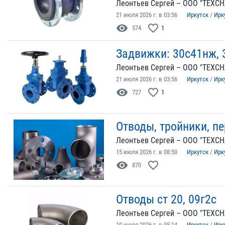
Леонтьев Сергей – ООО "ТЕХСН
21 июля 2026 г. в 03:56
Иркутск
/
Ирк
visibility
favorite_border
574
1
Задвижки: 30с41нж, 
Леонтьев Сергей – ООО "ТЕХСН
21 июля 2026 г. в 03:56
Иркутск
/
Ирк
visibility
favorite_border
727
1
Отводы, тройники, п
Леонтьев Сергей – ООО "ТЕХСН
15 июля 2026 г. в 08:50
Иркутск
/
Ирк
visibility
favorite_border
870
Отводы ст 20, 09г2с
Леонтьев Сергей – ООО "ТЕХСН
10 июля 2026 г. в 05:14
Иркутск
/
Ирк