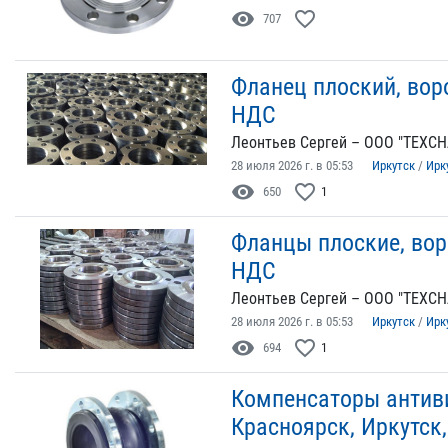
visibility
favorite_border
707
Фланец плоский, вор
НДС
Леонтьев Сергей – ООО "ТЕХСН
28 июля 2026 г. в 05:53
Иркутск
/
Ирк
visibility
favorite_border
650
1
Фланцы плоские, вор
НДС
Леонтьев Сергей – ООО "ТЕХСН
28 июля 2026 г. в 05:53
Иркутск
/
Ирк
visibility
favorite_border
694
1
Компенсаторы антив
Красноярск, Иркутск