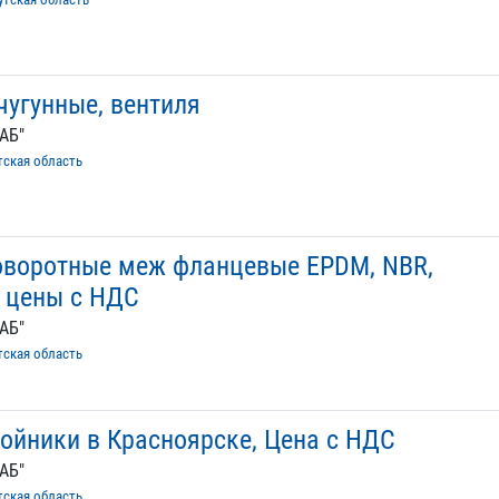
чугунные, вентиля
АБ"
тская область
оворотные меж фланцевые EPDM, NBR,
, цены с НДС
АБ"
тская область
ройники в Красноярске, Цена с НДС
АБ"
тская область