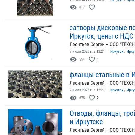
visibility
favorite_border
817
затворы дисковые п
Иркутск, цены с НДС
Леонтьев Сергей – ООО "ТЕХСН
7 июля 2026 г. в 12:21
Иркутск
/
Ирку
visibility
favorite_border
554
1
фланцы стальные в И
Леонтьев Сергей – ООО "ТЕХСН
7 июля 2026 г. в 12:21
Иркутск
/
Ирку
visibility
favorite_border
675
2
Отводы, фланцы, тро
и Иркутске
Леонтьев Сергей – ООО "ТЕХСН