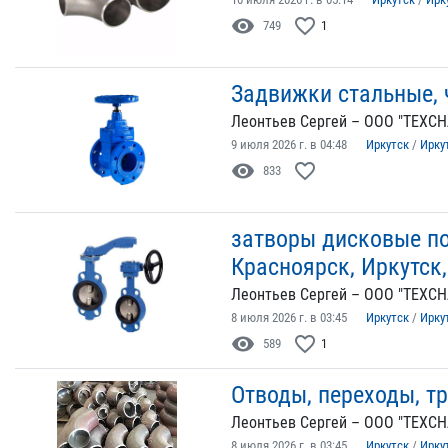
visibility
favorite_border
749
1
Задвижки стальные, 
Леонтьев Сергей – ООО "ТЕХСН
9 июля 2026 г. в 04:48
Иркутск
/
Ирку
visibility
favorite_border
833
затворы дисковые п
Красноярск, Иркутск
Леонтьев Сергей – ООО "ТЕХСН
8 июля 2026 г. в 03:45
Иркутск
/
Ирку
visibility
favorite_border
589
1
Отводы, переходы, т
Леонтьев Сергей – ООО "ТЕХСН
8 июля 2026 г. в 03:45
Иркутск
/
Ирку