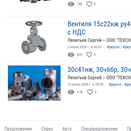
visibility
favorite_border
748
1
Вентиля 15с22нж ру4
с НДС
Леонтьев Сергей – ООО "ТЕХСН
2 июля 2026 г. в 06:01
Иркутск
/
Ирку
visibility
favorite_border
535
1
30с41нж, 30ч6бр, 30
Леонтьев Сергей – ООО "ТЕХСН
10 июня 2026 г. в 05:09
Иркутск
/
Ирк
visibility
favorite_border
1.0k
1
Предложения
Спрос
Авто
Спецпредложения
П