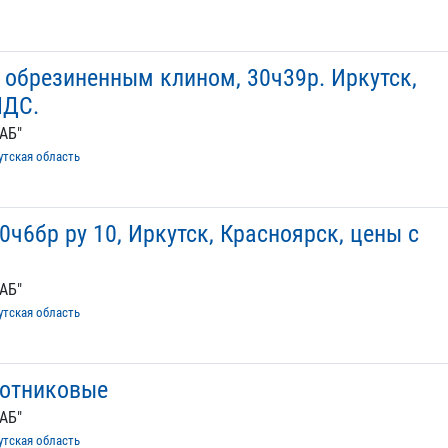
 обрезиненным клином, 30ч39р. Иркутск,
НДС.
АБ"
утская область
ч6бр ру 10, Иркутск, Красноярск, цены с
АБ"
утская область
ротниковые
АБ"
утская область