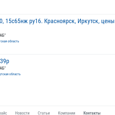
0, 15с65нж ру16. Красноярск, Иркутск, цены
АБ"
тская область
ч39р
АБ"
утская область
райс
Новости
Статьи
Компании
Контакты