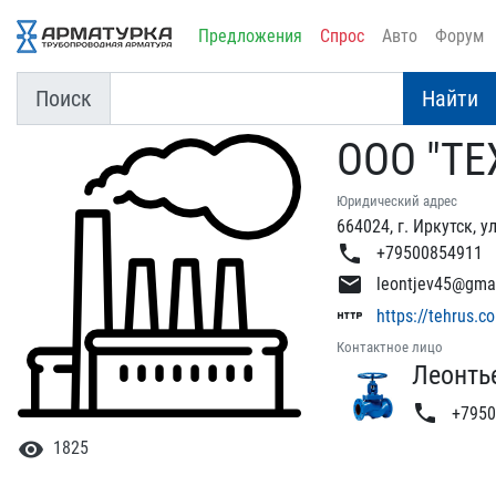
Предложения
Спрос
Авто
Форум
Поиск
Найти
ООО "ТЕ
Юридический адрес
664024, г. Иркутск, ул
phone
+79500854911
email
leontjev45@gma
http
https://tehrus.c
Контактное лицо
Леонть
phone
+7950
visibility
1825