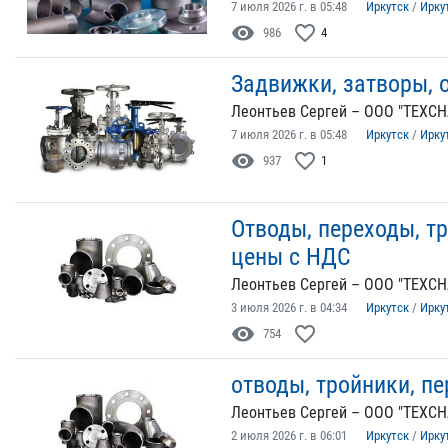
7 июля 2026 г. в 05:48
Иркутск
/
Ирку
visibility
favorite_border
986
4
Задвижки, затворы, 
Леонтьев Сергей – ООО "ТЕХСН
7 июля 2026 г. в 05:48
Иркутск
/
Ирку
visibility
favorite_border
937
1
Отводы, переходы, т
цены с НДС
Леонтьев Сергей – ООО "ТЕХСН
3 июля 2026 г. в 04:34
Иркутск
/
Ирку
visibility
favorite_border
754
отводы, тройники, п
Леонтьев Сергей – ООО "ТЕХСН
2 июля 2026 г. в 06:01
Иркутск
/
Ирку