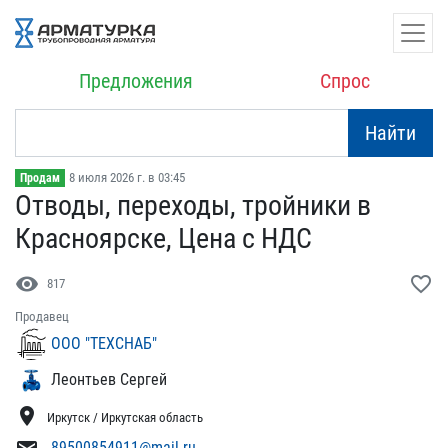
Предложения
Спрос
Найти
8 июля 2026 г. в 03:45
Продам
Отводы, переходы, тройни​ки в
Красноярске, Цена с​ НДС
visibility
favorite_border
817
Продавец
ООО "ТЕХСНАБ"
Леонтьев Сергей
location_on
Иркутск / Иркутская область
89500854911@mail.ru