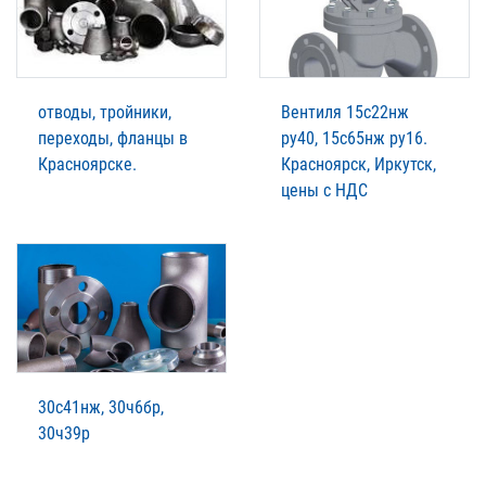
отводы, тройники,
Вентиля 15с22нж
переходы, фланцы в
ру40, 15с65нж ру16.
Красноярске.
Красноярск, Иркутск,
цены с НДС
30с41нж, 30ч6бр,
30ч39р