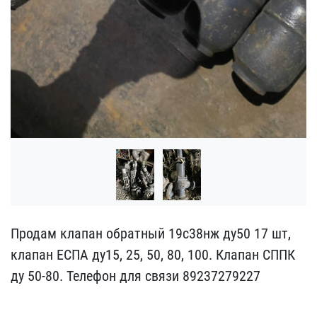
Продам клапан обратный 1​9с38нж ду50 17 шт,
клапа​н ЕСПА ду15, 25, 50, 80,​ 100. Клапан СППК
ду 50-​80. Телефон для связи 89​237279227