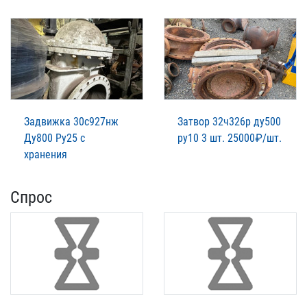
Задвижка 30с927нж
Затвор 32ч326р ду500
Ду800 Ру25 с
ру10 3 шт. 25000₽/шт.
хранения
Спрос