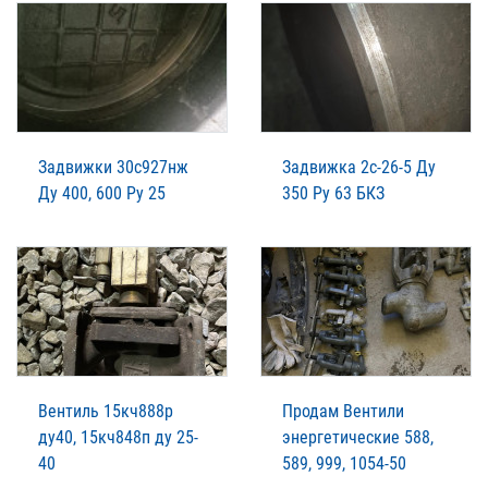
Задвижки 30с927нж
Задвижка 2с-26-5 Ду
Ду 400, 600 Ру 25
350 Ру 63 БКЗ
Вентиль 15кч888р
Продам Вентили
ду40, 15кч848п ду 25-
энергетические 588,
40
589, 999, 1054-50