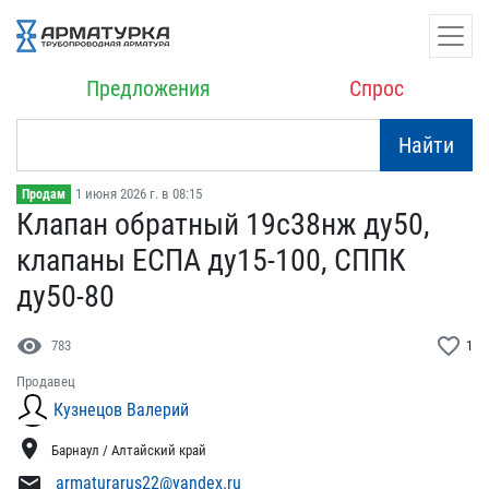
Предложения
Спрос
Найти
1 июня 2026 г. в 08:15
Продам
Клапан обратный 19с38нж ​ду50,
клапаны ЕСПА ду15-​100, СППК
ду50-80
visibility
favorite_border
783
1
Продавец
Кузнецов Валерий
location_on
Барнаул / Алтайский край
mail
armaturarus22@yandex.ru