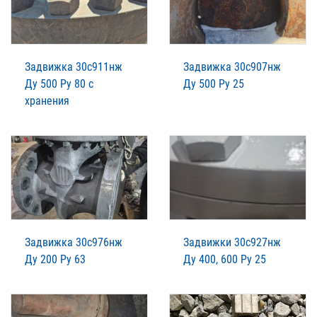
Задвижка 30с911нж
Задвижка 30с907нж
Ду 500 Ру 80 с
Ду 500 Ру 25
хранения
Задвижка 30с976нж
Задвижки 30с927нж
Ду 200 Ру 63
Ду 400, 600 Ру 25