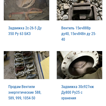
Задвижка 2с-26-5 Ду
Вентиль 15кч888р
350 Ру 63 БКЗ
ду40, 15кч848п ду 25-
40
Продам Вентили
Задвижка 30с927нж
энергетические 588,
Ду800 Ру25 с
589, 999, 1054-50
хранения