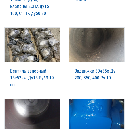
клапаны ЕСПА ду15-
100, СППК ду50-80
Вентиль запорный
Задвижки 30ч3бр Ду
15с52нж Ду15 Ру63 19
200, 350, 400 Ру 10
шт.