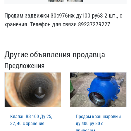
Продам задвижки 30с976н​ж ду100 ру63 2 шт., с
хр​анения. Телефон для связ​и 89237279227
Другие объявления продавца
Предложения
Клапан ВЗ-100 Ду 25,
Продам кран шаровый
32, 40 с хранения
ду 400 ру 80 с
приводом