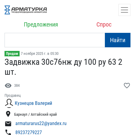
Предложения
Спрос
Найти
7 ноября 2025 г. в 05:30
Продам
Задвижка 30с76нж ду 100 ​ру 63 2
шт.
visibility
favorite_border
384
Продавец
Кузнецов Валерий
location_on
Барнаул / Алтайский край
mail
armaturarus22@yandex.ru
phone
89237279227