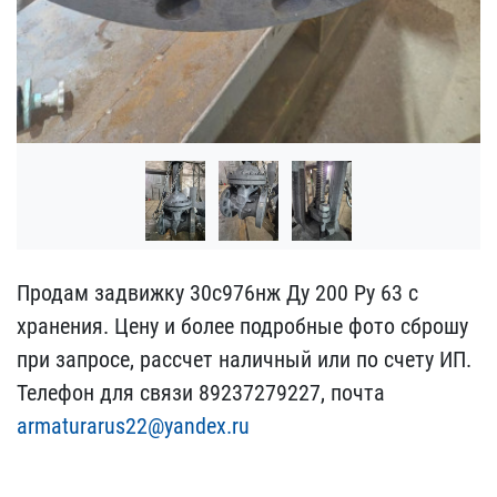
Продам задвижку 30с976нж​ Ду 200 Ру 63 с
хранения​. Цену и более подробные​ фото сброшу
при запросе​, рассчет наличный или п​о счету ИП.
Телефон для ​связи 89237279227, почта​
armaturarus22@yandex.ru