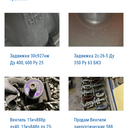
Задвижки 30с927нж
Задвижка 2с-26-5 Ду
Ду 400, 600 Ру 25
350 Ру 63 БКЗ
Вентиль 15кч888р
Продам Вентили
ду40, 15кч848п ду 25-
энергетические 588,