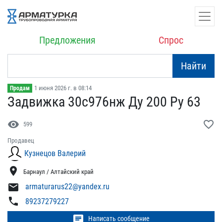
Предложения
Спрос
Найти
1 июня 2026 г. в 08:14
Продам
Задвижка 30с976нж Ду 200​ Ру 63
visibility
favorite_border
599
Продавец
Кузнецов Валерий
location_on
Барнаул / Алтайский край
mail
armaturarus22@yandex.ru
phone
89237279227
chat
Написать сообщение