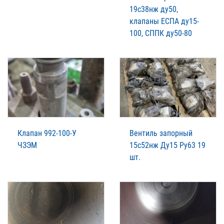
19с38нж ду50,
клапаны ЕСПА ду15-
100, СППК ду50-80
Клапан 992-100-У
Вентиль запорный
ЧЗЭМ
15с52нж Ду15 Ру63 19
шт.