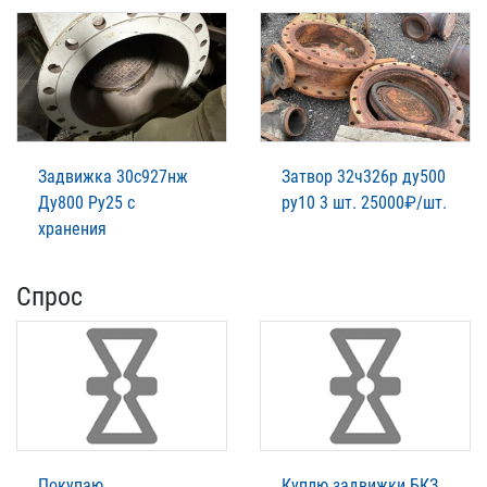
Задвижка 30с927нж
Затвор 32ч326р ду500
Ду800 Ру25 с
ру10 3 шт. 25000₽/шт.
хранения
Спрос
Покупаю
Куплю задвижки БКЗ,