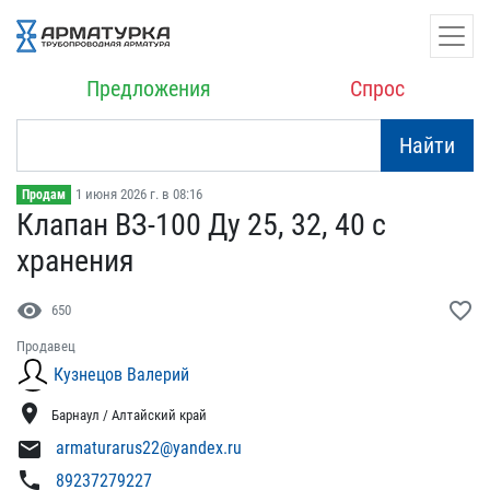
Предложения
Спрос
Найти
1 июня 2026 г. в 08:16
Продам
Клапан ВЗ-100 Ду 25, 32,​ 40 с
хранения
visibility
favorite_border
650
Продавец
Кузнецов Валерий
location_on
Барнаул / Алтайский край
mail
armaturarus22@yandex.ru
phone
89237279227