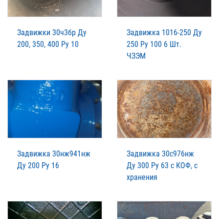
Задвижки 30ч3бр Ду
Задвижка 1016-250 Ду
200, 350, 400 Ру 10
250 Ру 100 6 Шт.
ЧЗЭМ
Задвижка 30нж941нж
Задвижка 30с976нж
Ду 200 Ру 16
Ду 300 Ру 63 с КОФ, с
хранения