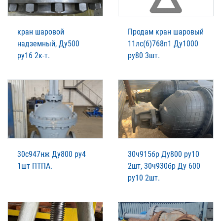
кран шаровой
Продам кран шаровый
надземный, Ду500
11лс(6)768п1 Ду1000
ру16 2к-т.
ру80 3шт.
30с947нж Ду800 ру4
30ч915бр Ду800 ру10
1шт ПТПА.
2шт, 30ч930бр Ду 600
ру10 2шт.