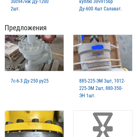
30с947нж Ду-1200
куплю 30ч915бр
2шт.
Ду-600 4шт Салават.
Предложения
7с-6-3 Ду-250 ру25
885-225-ЭМ 3шт, 1012-
225-ЭМ 2шт, 880-350-
ЭН 1шт.