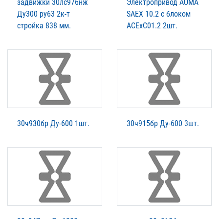
задвижки 30лс976нж
Электропривод AUMA
Ду300 ру63 2к-т
SAEX 10.2 c блоком
стройка 838 мм.
ACExC01.2 2шт.
30ч930бр Ду-600 1шт.
30ч915бр Ду-600 3шт.