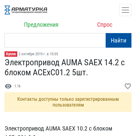
Предложения
Спрос
Найти
2 октября 2019 г. в 10:03
Куплю
Электропривод AUMA SAEX ​14.2 c
блоком ACExC01.2 ​5шт.
visibility
favorite_border
1.1k
Контакты доступны только зарегистрированным
пользователям
Электропривод AUMA SAEX ​10.2 c блоком