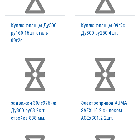
Куплю фланцы Ду500
Куплю фланцы 09г2с
ру160 16шт сталь
Ду300 ру250 4шт.
09г2с.
задвижки 30лс976нж
Электропривод AUMA
Ду300 ру63 2к-т
SAEX 10.2 c блоком
стройка 838 мм.
ACExC01.2 2шт.