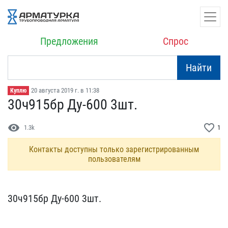
Предложения
Спрос
Найти
20 августа 2019 г. в 11:38
Куплю
30ч915бр Ду-600 3шт.
visibility
favorite_border
1.3k
1
Контакты доступны только зарегистрированным
пользователям
30ч915бр Ду-600 3шт.