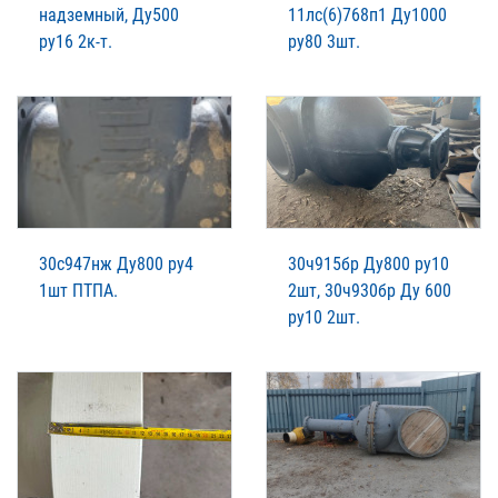
надземный, Ду500
11лс(6)768п1 Ду1000
ру16 2к-т.
ру80 3шт.
30с947нж Ду800 ру4
30ч915бр Ду800 ру10
1шт ПТПА.
2шт, 30ч930бр Ду 600
ру10 2шт.