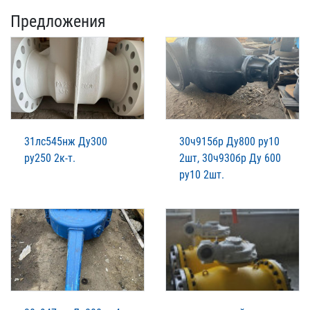
Предложения
31лс545нж Ду300
30ч915бр Ду800 ру10
ру250 2к-т.
2шт, 30ч930бр Ду 600
ру10 2шт.