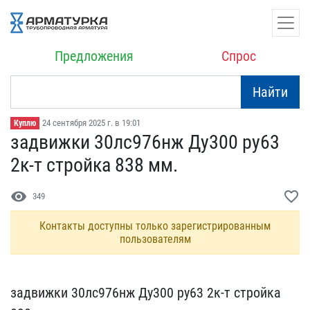
Предложения
Спрос
Найти
24 сентября 2025 г. в 19:01
Куплю
задвижки 30лс976нж Ду300​ ру63
2к-т стройка 838 м​м.
visibility
favorite_border
349
Контакты доступны только зарегистрированным
пользователям
задвижки 30лс976нж Ду300​ ру63 2к-т стройка