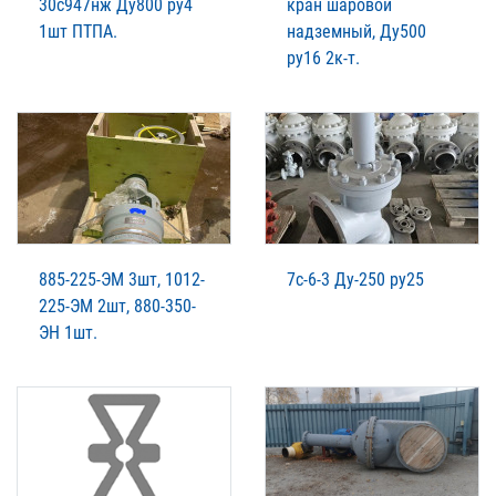
30с947нж Ду800 ру4
кран шаровой
1шт ПТПА.
надземный, Ду500
ру16 2к-т.
885-225-ЭМ 3шт, 1012-
7с-6-3 Ду-250 ру25
225-ЭМ 2шт, 880-350-
ЭН 1шт.