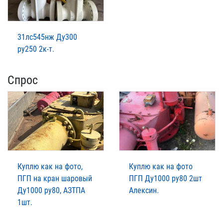
31лс545нж Ду300
ру250 2к-т.
Спрос
Куплю как на фото,
Куплю как на фото
ПГП на кран шаровый
ПГП Ду1000 ру80 2шт
Ду1000 ру80, АЗТПА
Алексин.
1шт.