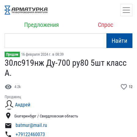
Предложения
Спрос
Найти
16 февраля 2024 г. в 08:39
Продам
30лс919нж Ду-700 ру80 5ш​т класс
А.
visibility
favorite_border
4.2k
12
Продавец
Андрей
location_on
Екатеринбург / Свердловская область
mail
batmur@mail.ru
phone
+79122460073