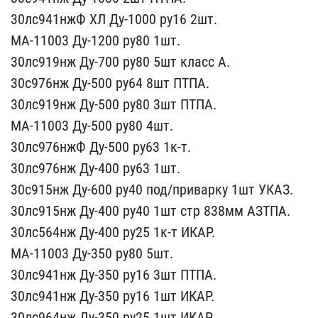
30лс941нжФ ХЛ Д​у-1000 ру16 2шт.
МА-1100​3 Ду-1200 ру80 1шт.
30лс​919нж Ду-700 ру80 5шт кл​асс А.
30с976нж Ду-500 ​ру64 8шт ПТПА.
30лс919нж​ Ду-500 ру80 3шт ПТПА.
М​А-11003 Ду-500 ру80 4шт.​
30лс976нжФ Ду-500 ру63 ​1к-т.
30лс976нж Ду-400 р​у63 1шт.
30с915нж Ду-600​ ру40 под/приварку 1шт У​КАЗ.
30лс915нж Ду-400 ру​40 1шт стр 838мм АЗТПА. ​
30лс564нж Ду-400 ру25 1​к-т ИКАР.
МА-11003 Ду-35​0 ру80 5шт.
30лс941нж Ду​-350 ру16 3шт ПТПА.
30лс​941нж Ду-350 ру16 1шт ИК​АР.
30лс964нж Ду-350 ру2​5 1шт ИКАР.