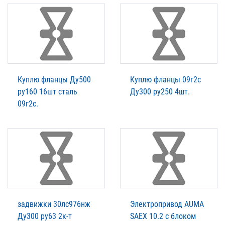
Куплю фланцы Ду500
Куплю фланцы 09г2с
ру160 16шт сталь
Ду300 ру250 4шт.
09г2с.
задвижки 30лс976нж
Электропривод AUMA
Ду300 ру63 2к-т
SAEX 10.2 c блоком