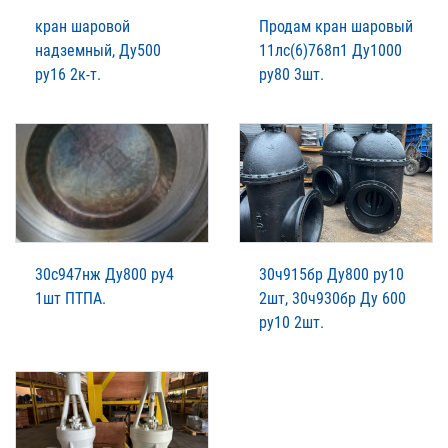
кран шаровой
Продам кран шаровый
надземный, Ду500
11лс(6)768п1 Ду1000
ру16 2к-т.
ру80 3шт.
30с947нж Ду800 ру4
30ч915бр Ду800 ру10
1шт ПТПА.
2шт, 30ч930бр Ду 600
ру10 2шт.