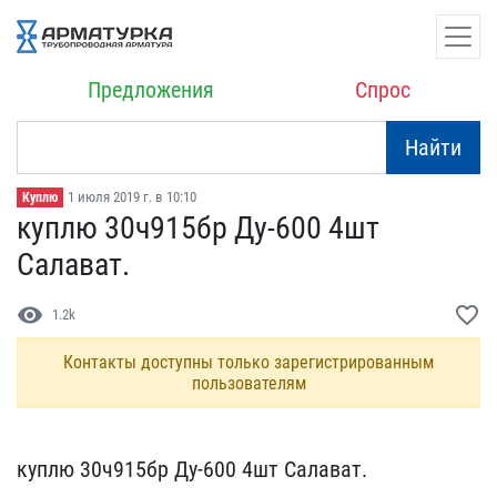
Предложения
Спрос
Найти
1 июля 2019 г. в 10:10
Куплю
куплю 30ч915бр Ду-600 4ш​т
Салават.
visibility
favorite_border
1.2k
Контакты доступны только зарегистрированным
пользователям
куплю 30ч915бр Ду-600 4ш​т Салават.