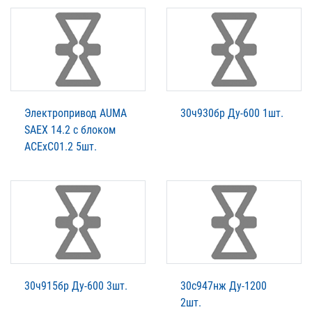
Электропривод AUMA
30ч930бр Ду-600 1шт.
SAEX 14.2 c блоком
ACExC01.2 5шт.
30ч915бр Ду-600 3шт.
30с947нж Ду-1200
2шт.