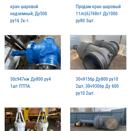
кран шаровой
Продам кран шаровый
надземный, Ду500
11лс(6)768п1 Ду1000
ру16 2к-т.
ру80 3шт.
30с947нж Ду800 ру4
30ч915бр Ду800 ру10
1шт ПТПА.
2шт, 30ч930бр Ду 600
ру10 2шт.