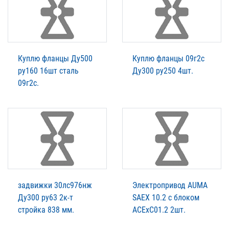
Куплю фланцы Ду500
Куплю фланцы 09г2с
ру160 16шт сталь
Ду300 ру250 4шт.
09г2с.
задвижки 30лс976нж
Электропривод AUMA
Ду300 ру63 2к-т
SAEX 10.2 c блоком
стройка 838 мм.
ACExC01.2 2шт.