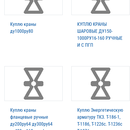
Куплю краны
КУПЛЮ КРАНЫ
ду1000ру80
ШАРОВЫЕ ДУ150-
1000РУ16-160 РУЧНЫЕ
И С ПГП
Куплю краны
Куплю Энергетическую
фланцевые ручные
арматуру ТКЗ. T-18б-1,
ду200ру64 ду300ру64
Т-118б, Т-122бс. Т-123бс