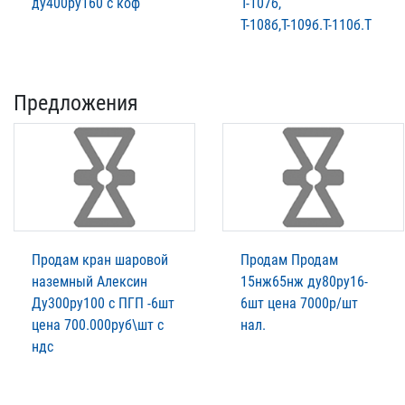
ду400ру160 с коф
Т-107б,
Т-108б,Т-109б.Т-110б.Т
Предложения
Продам кран шаровой
Продам Продам
наземный Алексин
15нж65нж ду80ру16-
Ду300ру100 с ПГП -6шт
6шт цена 7000р/шт
цена 700.000руб\шт с
нал.
ндс