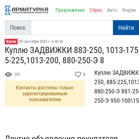
Предложения
Спрос
Авто
Форум
Поиск
Найти
20 сентября 2025 г. в 00:56
Куплю
Куплю ЗАДВИЖКИ 883-250, ​1013-175, 8
5-225,1013-200, 880-250​-Э 8
Куплю ЗАДВИЖКИ 8
visibility
favorite_border
287
3
250, 88​5-225,101
Контакты доступны только
880-250​-Э 881-25
зарегистрированным
пользователям
250-Э 95​0-100\1
Другие объявления покупателя