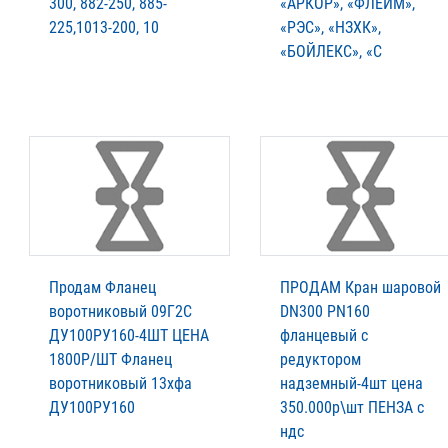
300, 882-250, 885-
«АРКОР», «ФЛЕЙМ»,
225,1013-200, 10
«РЭС», «НЗХК»,
«БОЙЛЕКС», «С
Продам Фланец
ПРОДАМ Кран шаровой
воротниковый 09Г2С
DN300 PN160
ДУ100РУ160-4ШТ ЦЕНА
фланцевый с
1800Р/ШТ Фланец
редуктором
воротниковый 13хфа
надземный-4шт цена
ДУ100РУ160
350.000р\шт ПЕНЗА с
ндс