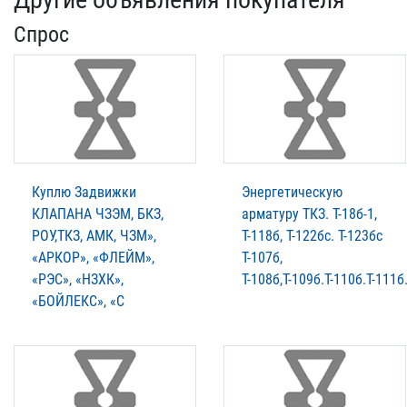
Спрос
Куплю Задвижки
Энергетическую
КЛАПАНА ЧЗЭМ, БКЗ,
арматуру ТКЗ. T-18б-1,
РОУ,ТКЗ, АМК, ЧЗМ»,
Т-118б, Т-122бс. Т-123бс
«АРКОР», «ФЛЕЙМ»,
Т-107б,
«РЭС», «НЗХК»,
Т-108б,Т-109б.Т-110б.Т-111б
«БОЙЛЕКС», «С