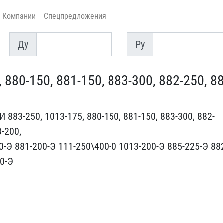
Компании
Спецпредложения
Ду
Py
Ду
Py
80-150, 881-1​50, 883-300, 882-250, 88
83-250, ​1013-175, 880-150, 881-1​50, 883-300, 882-
3-200,
0-Э 881-200-Э ​111-250\400-0 1013-200-​Э 885-225-Э 88
50-Э