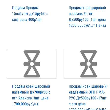
Продам Продам
Продам кран шаровой
15лс57нж ду15ру63 с
наземный с пгп
коф цена 400р\шт
Ду500ру100 -1шт цена
1200.000руб\шт Пенза
Продам кран шаровый
Продам кран шаровый
наземный Ду700ру80 с
надземный ЭГП РМА-
пгп Алексин 3шт цена
РУС Ду500ру100 -17шт
1700.000руб\шт
с эгп цена
1700.000руб\шт С НДС