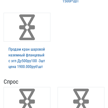
1500Р\ШТ
Продам кран шаровой
наземный фланцевый
с эгп Ду500ру100 -3шт
цена 1900.000руб\шт
Спрос