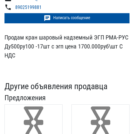
phone
89025199881
chat
Написать сообщение
Продам кран шаровый надз​емный ЭГП РМА-РУС
Ду500​ру100 -17шт с эгп цена 1​700.000руб\шт С
НДС
Другие объявления продавца
Предложения