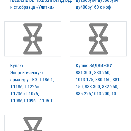
НА,ВА,НБ,ВБ,НВ,ВВ,НГ,ВГ,НД,ВД,
ду200ру64 ду300ру64
и ст.образца «Улитки»
ду400ру160 с коф
Куплю
Куплю ЗАДВИЖКИ
Энергетическую
881-300 , 883-250,
арматуру ТКЗ. T-18б-1,
1013-175, 880-150, 881-
Т-118б, Т-122бс.
150, 883-300, 882-250,
Т-123бс Т-107б,
885-225,1013-200, 10
Т-108б,Т-109б.Т-110б.Т