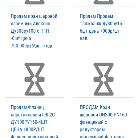
Продам кран шаровой
Продам Продам
наземный Алексин
15нж65нж ду80ру16-
Ду300ру100 с ПГП
6шт цена 7000р/шт
-6шт цена
нал.
700.000руб\шт с ндс
Продам Фланец
ПРОДАМ Кран
воротниковый 09Г2С
шаровой DN300 PN160
ДУ100РУ160-4ШТ
фланцевый с
ЦЕНА 1800Р/ШТ
редуктором
Фланец воротниковый
надземный-4шт цена