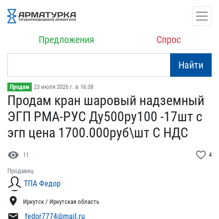
Предложения
Спрос
Найти
23 июля 2026 г. в 16:38
Продам
Продам кран шаровый надз​емный
ЭГП РМА-РУС Ду500​ру100 -17шт с
эгп цена 1​700.000руб\шт С НДС
visibility
favorite_border
11
4
Продавец
ТПА Федор
location_on
Иркутск / Иркутская область
mail
fedor7774@mail.ru