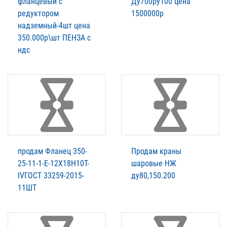
фланцевый с
Ду700ру100 цена
редуктором
1500000р
надземный-4шт цена
350.000р\шт ПЕНЗА с
ндс
продам Фланец 350-
Продам краны
25-11-1-E-12Х18Н10Т-
шаровые НЖ
IVГОСТ 33259-2015-
ду80,150.200
11ШТ