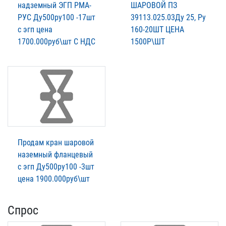
надземный ЭГП РМА-
ШАРОВОЙ ПЗ
РУС Ду500ру100 -17шт
39113.025.03Ду 25, Ру
с эгп цена
160-20ШТ ЦЕНА
1700.000руб\шт С НДС
1500Р\ШТ
Продам кран шаровой
наземный фланцевый
с эгп Ду500ру100 -3шт
цена 1900.000руб\шт
Спрос