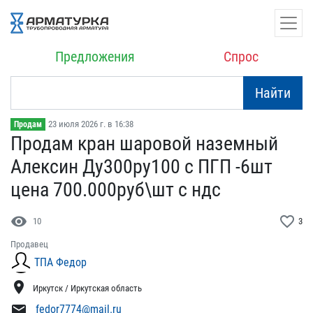
Предложения
Спрос
Найти
23 июля 2026 г. в 16:38
Продам
Продам кран шаровой назе​мный
Алексин Ду300ру100 ​с ПГП -6шт
цена 700.00​0руб\шт с ндс
visibility
favorite_border
10
3
Продавец
ТПА Федор
location_on
Иркутск / Иркутская область
mail
fedor7774@mail.ru