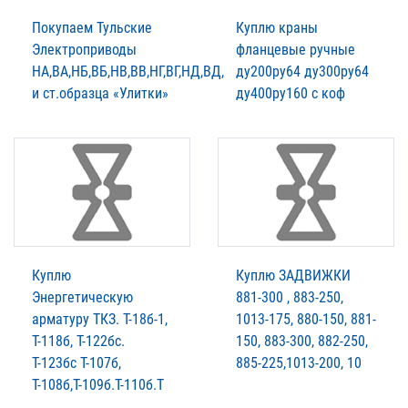
Покупаем Тульские
Куплю краны
Электроприводы
фланцевые ручные
НА,ВА,НБ,ВБ,НВ,ВВ,НГ,ВГ,НД,ВД,
ду200ру64 ду300ру64
и ст.образца «Улитки»
ду400ру160 с коф
Куплю
Куплю ЗАДВИЖКИ
Энергетическую
881-300 , 883-250,
арматуру ТКЗ. T-18б-1,
1013-175, 880-150, 881-
Т-118б, Т-122бс.
150, 883-300, 882-250,
Т-123бс Т-107б,
885-225,1013-200, 10
Т-108б,Т-109б.Т-110б.Т