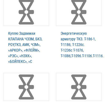
Куплю Задвижки
Энергетическую
КЛАПАНА ЧЗЭМ, БКЗ,
арматуру ТКЗ. T-18б-1,
РОУ,ТКЗ, АМК, ЧЗМ»,
Т-118б, Т-122бс.
«АРКОР», «ФЛЕЙМ»,
Т-123бс Т-107б,
«РЭС», «НЗХК»,
Т-108б,Т-109б.Т-110б.Т-111б.
«БОЙЛЕКС», «С