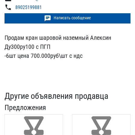
phone
89025199881
chat
Написать сообщение
Продам кран шаровой назе​мный Алексин
Ду300ру100 ​с ПГП
-6шт цена 700.00​0руб\шт с ндс
Другие объявления продавца
Предложения