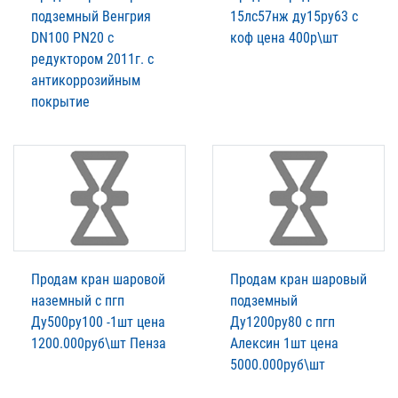
подземный Венгрия
15лс57нж ду15ру63 с
DN100 PN20 с
коф цена 400р\шт
редуктором 2011г. с
антикоррозийным
покрытие
Продам кран шаровой
Продам кран шаровый
наземный с пгп
подземный
Ду500ру100 -1шт цена
Ду1200ру80 с пгп
1200.000руб\шт Пенза
Алексин 1шт цена
5000.000руб\шт