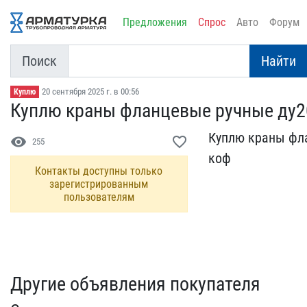
Предложения
Спрос
Авто
Форум
Поиск
Найти
20 сентября 2025 г. в 00:56
Куплю
Куплю краны фланцевые ру​чные ду2
Куплю краны фла
visibility
favorite_border
255
коф
Контакты доступны только
зарегистрированным
пользователям
Другие объявления покупателя