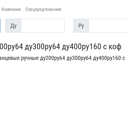
Компании
Спецпредложения
Ду
Py
Ду
Py
00ру64 ду300ру64​ ду400ру160 с коф
нцевые ру​чные ду200ру64 ду300ру64​ ду400ру160 с