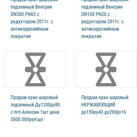
подземный Венгрия
подземный Венгрия
DN300 PN63 с
DN100 PN20 с
редуктором 2011г. с
редуктором 2011г. с
антикоррозийным
антикоррозийным
покрытие
покрытие
Продам кран шаровый
Продам кран шаровый
подземный Ду1200ру80
НЕРЖАВЕЮЩИЙ
с пгп Алексин 1шт цена
ду150ру40 ду200ру16
5000.000руб\шт