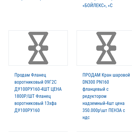
«БОЙЛЕКС», «С
Продам Фланец
ПРОДАМ Кран шаровой
воротниковый 09Г2С
DN300 PN160
ДУ100РУ160-4ШТ ЦЕНА
фланцевый с
1800Р/ШТ Фланец
редуктором
воротниковый 13хфа
надземный-4шт цена
ДУ100РУ160
350.000р\шт ПЕНЗА с
ндс