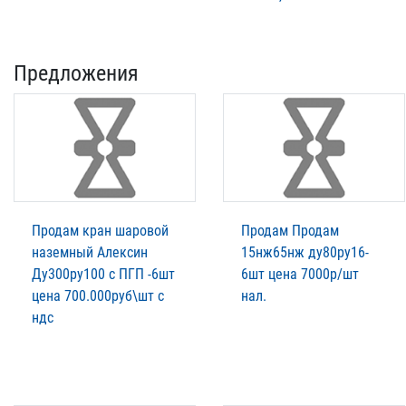
Предложения
Продам кран шаровой
Продам Продам
наземный Алексин
15нж65нж ду80ру16-
Ду300ру100 с ПГП -6шт
6шт цена 7000р/шт
цена 700.000руб\шт с
нал.
ндс