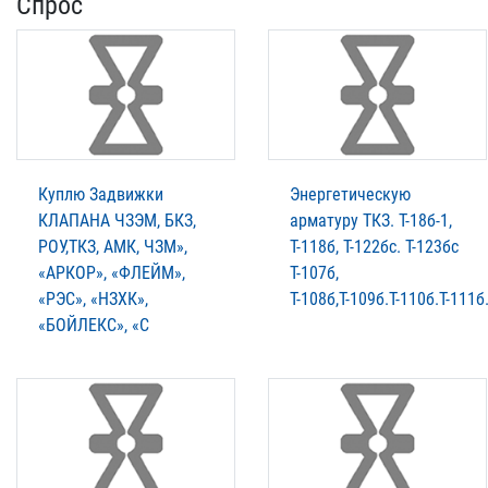
Спрос
Куплю Задвижки
Энергетическую
КЛАПАНА ЧЗЭМ, БКЗ,
арматуру ТКЗ. T-18б-1,
РОУ,ТКЗ, АМК, ЧЗМ»,
Т-118б, Т-122бс. Т-123бс
«АРКОР», «ФЛЕЙМ»,
Т-107б,
«РЭС», «НЗХК»,
Т-108б,Т-109б.Т-110б.Т-111б
«БОЙЛЕКС», «С