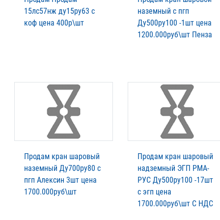
15лс57нж ду15ру63 с
наземный с пгп
коф цена 400р\шт
Ду500ру100 -1шт цена
1200.000руб\шт Пенза
Продам кран шаровый
Продам кран шаровый
наземный Ду700ру80 с
надземный ЭГП РМА-
пгп Алексин 3шт цена
РУС Ду500ру100 -17шт
1700.000руб\шт
с эгп цена
1700.000руб\шт С НДС