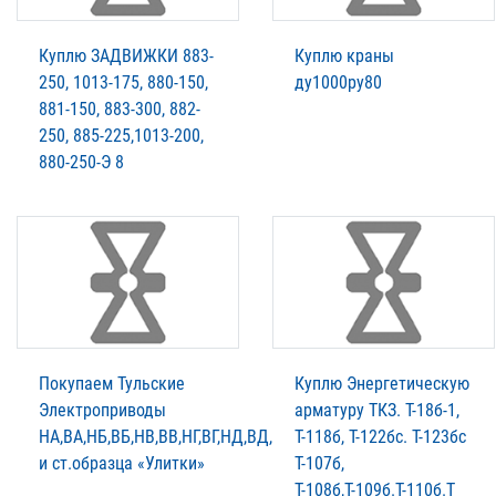
Куплю ЗАДВИЖКИ 883-
Куплю краны
250, 1013-175, 880-150,
ду1000ру80
881-150, 883-300, 882-
250, 885-225,1013-200,
880-250-Э 8
Покупаем Тульские
Куплю Энергетическую
Электроприводы
арматуру ТКЗ. T-18б-1,
НА,ВА,НБ,ВБ,НВ,ВВ,НГ,ВГ,НД,ВД,
Т-118б, Т-122бс. Т-123бс
и ст.образца «Улитки»
Т-107б,
Т-108б,Т-109б.Т-110б.Т