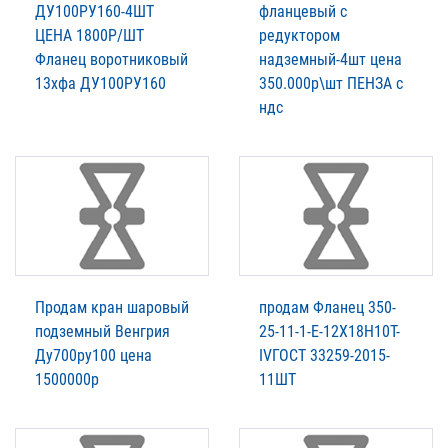
ДУ100РУ160-4ШТ
фланцевый с
ЦЕНА 1800Р/ШТ
редуктором
Фланец воротниковый
надземный-4шт цена
13хфа ДУ100РУ160
350.000р\шт ПЕНЗА с
ндс
Продам кран шаровый
продам Фланец 350-
подземный Венгрия
25-11-1-E-12Х18Н10Т-
Ду700ру100 цена
IVГОСТ 33259-2015-
1500000р
11ШТ