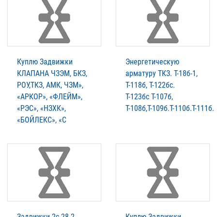
Куплю Задвижки
Энергетическую
КЛАПАНА ЧЗЭМ, БКЗ,
арматуру ТКЗ. T-18б-1,
РОУ,ТКЗ, АМК, ЧЗМ»,
Т-118б, Т-122бс.
«АРКОР», «ФЛЕЙМ»,
Т-123бс Т-107б,
«РЭС», «НЗХК»,
Т-108б,Т-109б.Т-110б.Т-111б.
«БОЙЛЕКС», «С
Задвижки 2с-28-2,
Куплю Задвижки