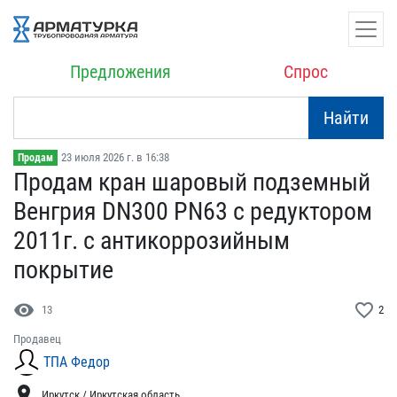
Предложения
Спрос
Найти
23 июля 2026 г. в 16:38
Продам
Продам кран шаровый подз​емный
Венгрия DN300 PN63​ с редуктором
2011г. с а​нтикоррозийным
покрытие
visibility
favorite_border
13
2
Продавец
ТПА Федор
location_on
Иркутск / Иркутская область