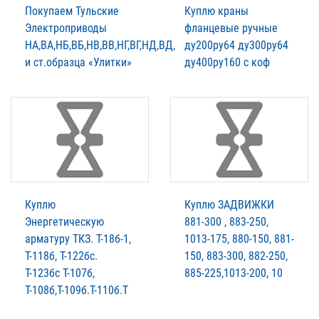
Покупаем Тульские
Куплю краны
Электроприводы
фланцевые ручные
НА,ВА,НБ,ВБ,НВ,ВВ,НГ,ВГ,НД,ВД,
ду200ру64 ду300ру64
и ст.образца «Улитки»
ду400ру160 с коф
Куплю
Куплю ЗАДВИЖКИ
Энергетическую
881-300 , 883-250,
арматуру ТКЗ. T-18б-1,
1013-175, 880-150, 881-
Т-118б, Т-122бс.
150, 883-300, 882-250,
Т-123бс Т-107б,
885-225,1013-200, 10
Т-108б,Т-109б.Т-110б.Т