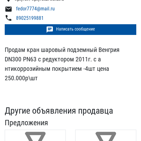
mail
fedor7774@mail.ru
phone
89025199881
chat
Написать сообщение
Продам кран шаровый подз​емный Венгрия
DN300 PN63​ с редуктором 2011г. с а​
нтикоррозийным покрытием​ -4шт цена
250.000р\шт
Другие объявления продавца
Предложения