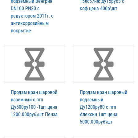
подземный Венгрия
15лс57нж ду15ру63 с
DN100 PN20 с
коф цена 400р\шт
редуктором 2011г. с
антикоррозийным
покрытие
Продам кран шаровой
Продам кран шаровый
наземный с пгп
подземный
Ду500ру100 -1шт цена
Ду1200ру80 с пгп
1200.000руб\шт Пенза
Алексин 1шт цена
5000.000руб\шт