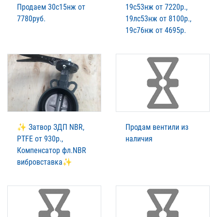
Продаем 30с15нж от
19с53нж от 7220р.,
7780руб.
19лс53нж от 8100р.,
19с76нж от 4695р.
✨ Затвор ЗДП NBR,
Продам вентили из
PTFE от 930р.,
наличия
Компенсатор фл.NBR
вибровставка✨