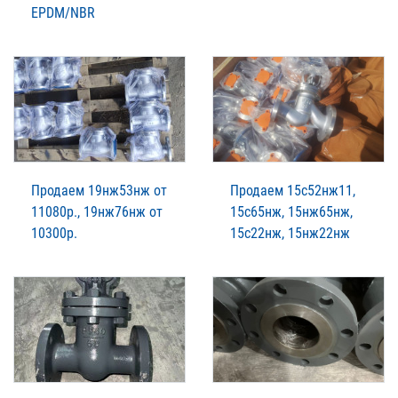
EPDM/NBR
Продаем 19нж53нж от
Продаем 15с52нж11,
11080р., 19нж76нж от
15с65нж, 15нж65нж,
10300р.
15с22нж, 15нж22нж