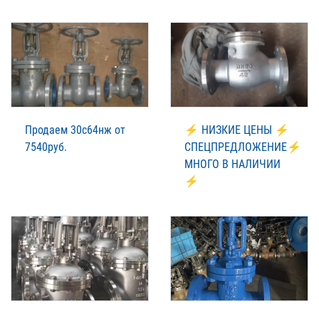
Продаем 30с64нж от
⚡ НИЗКИЕ ЦЕНЫ ⚡
7540руб.
СПЕЦПРЕДЛОЖЕНИЕ⚡
МНОГО В НАЛИЧИИ
⚡