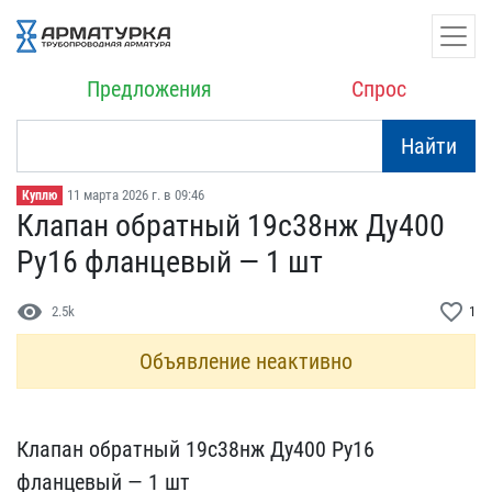
Предложения
Спрос
Найти
11 марта 2026 г. в 09:46
Куплю
Клапан обратный 19с38нж ​Ду400
Ру16 фланцевый — 1​ шт
visibility
favorite_border
2.5k
1
Объявление неактивно
Клапан обратный 19с38нж ​Ду400 Ру16
фланцевый — 1​ шт