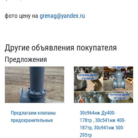
фото цену на
grenag​@yandex.ru
Другие объявления покупателя
Предложения
Предлагаем клапаны
30с964нж Ду400-
предохранительные
178тр , 30с541нж 400-
187тр, 30с941нж 500-
295тр