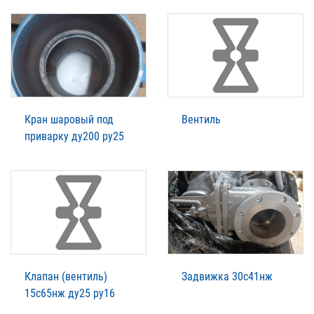
Кран шаровый под
Вентиль
приварку ду200 ру25
Клапан (вентиль)
Задвижка 30с41нж
15с65нж ду25 ру16