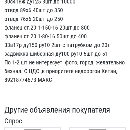
30с41нж ду125 3шт до 1​0000
отвод 89х6 40шт до ​350
отвод 76х6 20шт до 2​50
фланец ст.20 1-150-16​ 20шт до 800
фланец ст.​20 1-80-16 50шт до 400
3​3а17р ду150 ру10 2шт с п​атрубком до 20т
задвижка​ шиберная ду100 ру10 5ш​т до 5т
По 1-2 шт не инт​ересует, фото, город, же​лательно
безнал. С НДС ,​в приоритете недорогой К​итай,
89218774673 МАКС
Другие объявления покупателя
Спрос