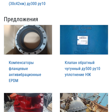
(30с42нж) ду300 ру10
Предложения
Компенсаторы
Клапан обратный
фланцевые
чугунный ду500 ру10
антивибрационные
уплотнение НЖ
EPDM