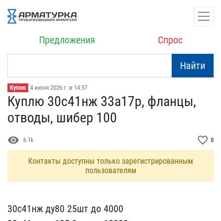
Предложения
Спрос
Найти
4 июня 2026 г. в 14:57
Куплю
Куплю 30с41нж 33а17р, фл​анцы,
отводы, шибер 100
visibility
favorite_border
6.1k
8
Контакты доступны только зарегистрированным
пользователям
30с41нж ду80 25шт до 400​0