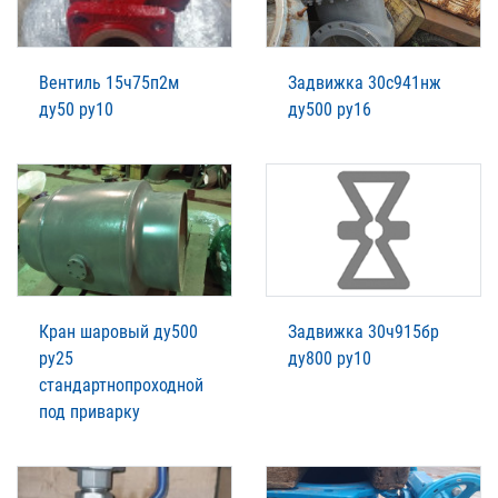
Вентиль 15ч75п2м
Задвижка 30с941нж
ду50 ру10
ду500 ру16
Кран шаровый ду500
Задвижка 30ч915бр
ру25
ду800 ру10
стандартнопроходной
под приварку