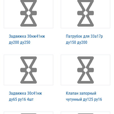
Задвижка 30нж41нж
Патрубок для 33а17р
ду200 ду250
ду150 ду200
Задвижка 30с41нж
Клапан запорный
ду65 ру16 4шт
чугунный ду125 ру16