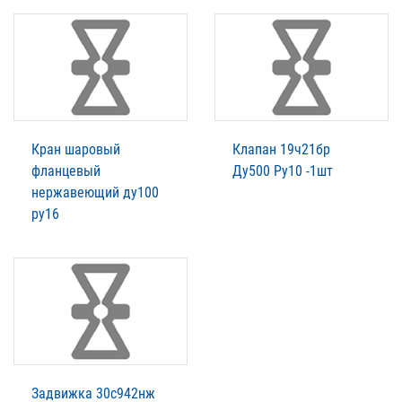
Кран шаровый
Клапан 19ч21бр
фланцевый
Ду500 Ру10 -1шт
нержавеющий ду100
ру16
Задвижка 30с942нж