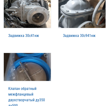
Задвижка 30с41нж
Задвижка 30с941нж
Клапан обратный
межфланцевый
двухстворчатый ду350
ду500