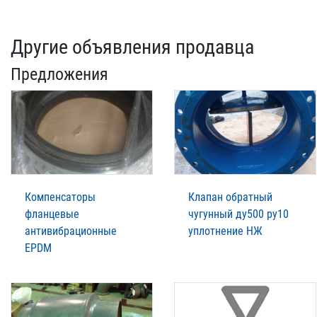
Другие объявления продавца
Предложения
Компенсаторы
Клапан обратный
фланцевые
чугунный ду500 ру10
антивибрационные
уплотнение НЖ
EPDM