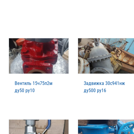
Вентиль 15ч75п2м
Задвижка 30с941нж
ду50 ру10
ду500 ру16