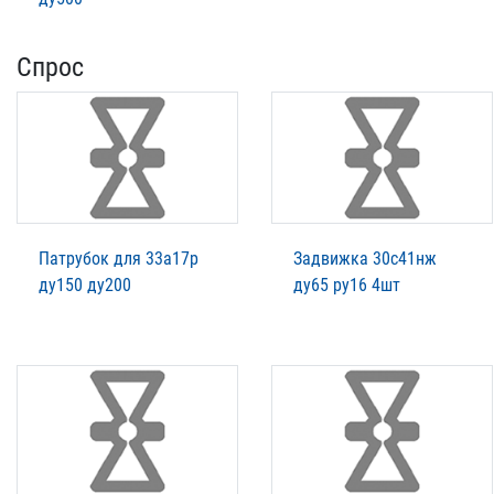
Спрос
Патрубок для 33а17р
Задвижка 30с41нж
ду150 ду200
ду65 ру16 4шт