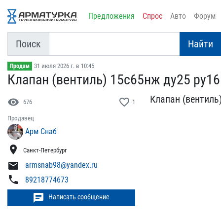
Предложения
Спрос
Авто
Форум
Поиск
Найти
31 июля 2026 г. в 10:45
Продам
Клапан (вентиль) 15с65нж​ ду25 ру16
Клапан (вентиль)
visibility
favorite_border
676
1
Продавец
Арм Снаб
location_on
Санкт-Петербург
mail
armsnab98@yandex.ru
phone
89218774673
chat
Написать сообщение