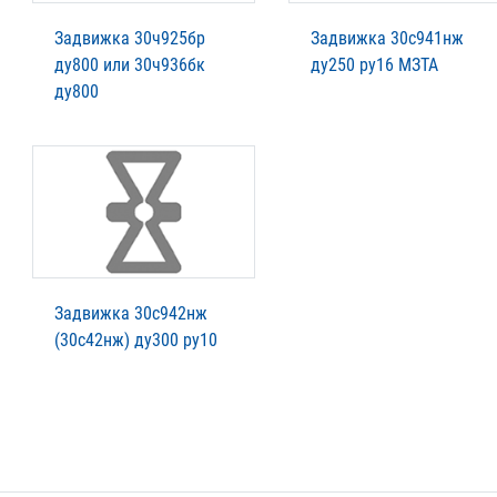
Задвижка 30ч925бр
Задвижка 30с941нж
ду800 или 30ч936бк
ду250 ру16 МЗТА
ду800
Задвижка 30с942нж
(30с42нж) ду300 ру10