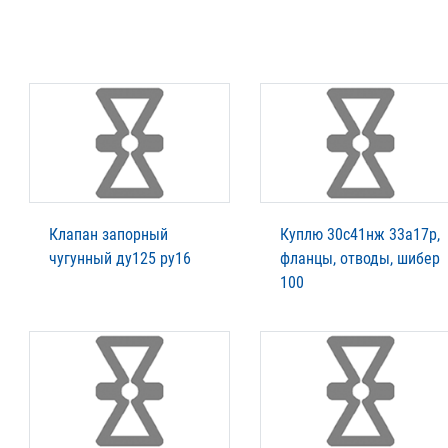
Клапан запорный
Куплю 30с41нж 33а17р,
чугунный ду125 ру16
фланцы, отводы, шибер
100