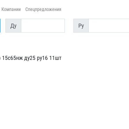
Компании
Спецпредложения
Ду
Py
Ду
Py
 15с65нж​ ду25 ру16 11шт