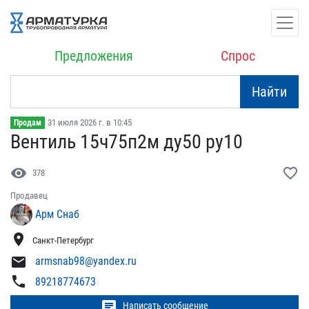
Предложения
Спрос
Найти
31 июля 2026 г. в 10:45
Продам
Вентиль 15ч75п2м ду50 ру​10
visibility
favorite_border
378
Продавец
Арм Снаб
location_on
Санкт-Петербург
mail
armsnab98@yandex.ru
phone
89218774673
chat
Написать сообщение