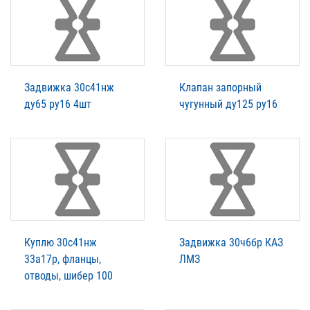
Задвижка 30с41нж
Клапан запорный
ду65 ру16 4шт
чугунный ду125 ру16
Куплю 30с41нж
Задвижка 30ч6бр КАЗ
33а17р, фланцы,
ЛМЗ
отводы, шибер 100