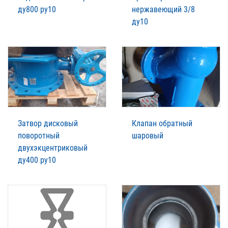
ду800 ру10
нержавеющий 3/8
ду10
Затвор дисковый
Клапан обратный
поворотный
шаровый
двухэкцентриковый
ду400 ру10