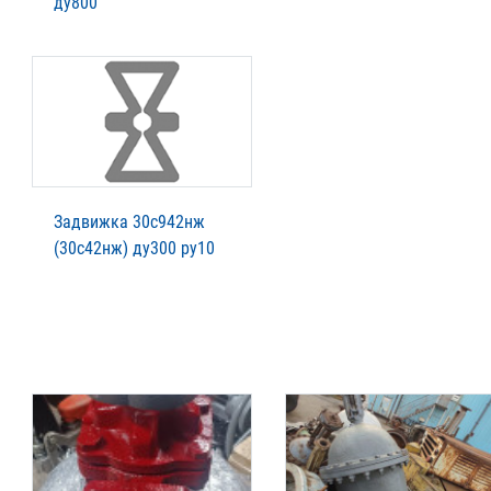
ду800
Задвижка 30с942нж
(30с42нж) ду300 ру10