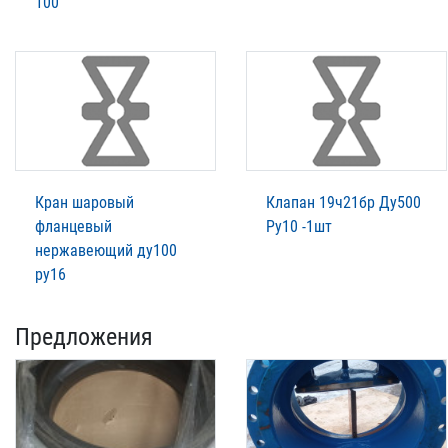
100
Кран шаровый
Клапан 19ч21бр Ду500
фланцевый
Ру10 -1шт
нержавеющий ду100
ру16
Предложения