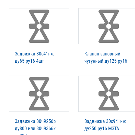
Задвижка 30с41нж
Клапан запорный
ду65 ру16 4шт
чугунный ду125 ру16
Задвижка 30ч925бр
Задвижка 30с941нж
ду800 или 30ч936бк
ду250 ру16 МЗТА