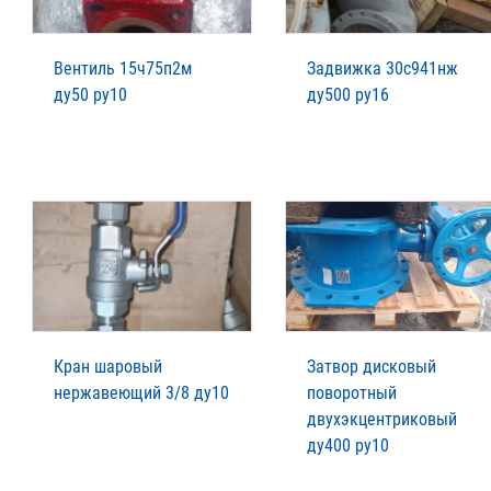
Вентиль 15ч75п2м
Задвижка 30с941нж
ду50 ру10
ду500 ру16
Кран шаровый
Затвор дисковый
нержавеющий 3/8 ду10
поворотный
двухэкцентриковый
ду400 ру10