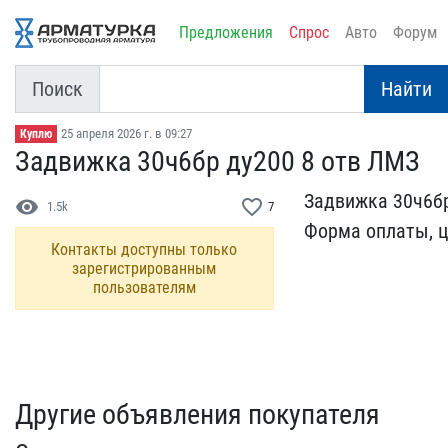
Предложения
Спрос
Авто
Форум
Поиск
Найти
25 апреля 2026 г. в 09:27
Куплю
Задвижка 30ч6бр ду200 8 ​отв ЛМЗ
Задвижка 30ч6бр
visibility
favorite_border
1.5k
7
Форма оп​латы, це
Контакты доступны только
зарегистрированным
пользователям
Другие объявления покупателя