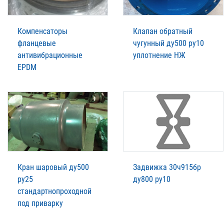
Компенсаторы
Клапан обратный
фланцевые
чугунный ду500 ру10
антивибрационные
уплотнение НЖ
EPDM
Кран шаровый ду500
Задвижка 30ч915бр
ру25
ду800 ру10
стандартнопроходной
под приварку