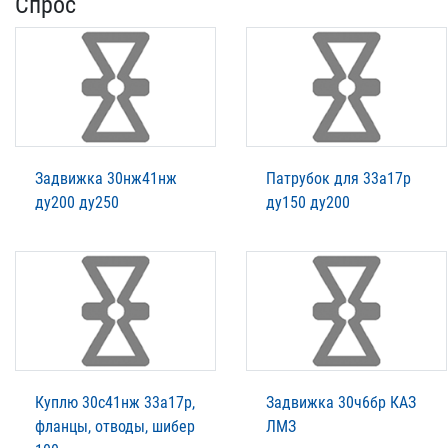
Спрос
Задвижка 30нж41нж
Патрубок для 33а17р
ду200 ду250
ду150 ду200
Куплю 30с41нж 33а17р,
Задвижка 30ч6бр КАЗ
фланцы, отводы, шибер
ЛМЗ