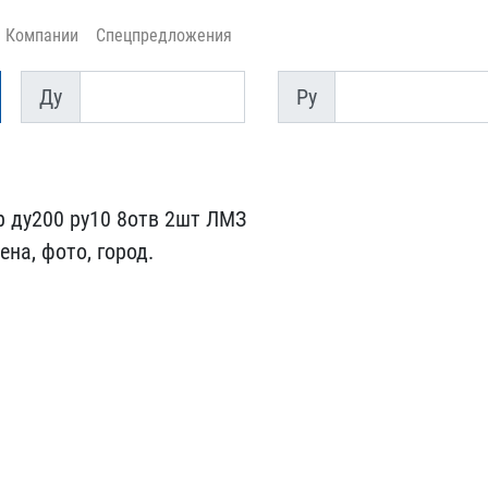
Компании
Спецпредложения
Ду
Py
Ду
Py
 ду200 ру​10 8отв 2шт ЛМЗ
на, фото, город.​