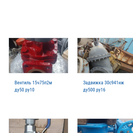
Вентиль 15ч75п2м
Задвижка 30с941нж
ду50 ру10
ду500 ру16