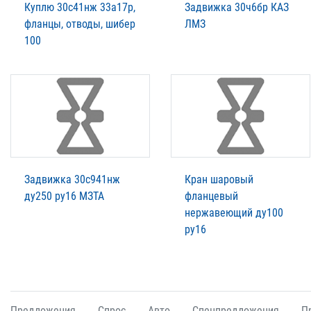
Куплю 30с41нж 33а17р,
Задвижка 30ч6бр КАЗ
фланцы, отводы, шибер
ЛМЗ
100
Задвижка 30с941нж
Кран шаровый
ду250 ру16 МЗТА
фланцевый
нержавеющий ду100
ру16
Предложения
Спрос
Авто
Спецпредложения
П