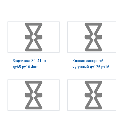
Задвижка 30с41нж
Клапан запорный
ду65 ру16 4шт
чугунный ду125 ру16