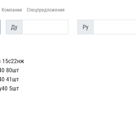
Компании
Спецпредложения
Ду
Py
Ду
Py
 15с22нж​
40 80шт
40 41шт
у40 5шт