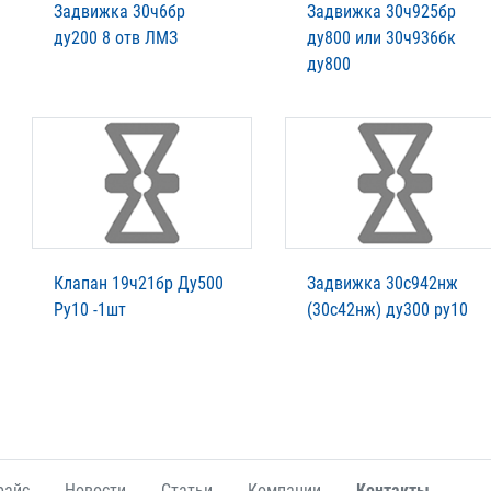
Задвижка 30ч6бр
Задвижка 30ч925бр
ду200 8 отв ЛМЗ
ду800 или 30ч936бк
ду800
Клапан 19ч21бр Ду500
Задвижка 30с942нж
Ру10 -1шт
(30с42нж) ду300 ру10
райс
Новости
Статьи
Компании
Контакты