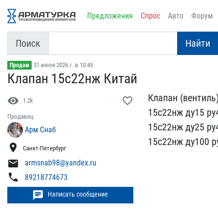
Предложения
Спрос
Авто
Форум
Поиск
Найти
31 июля 2026 г. в 10:45
Продам
Клапан 15с22нж Китай
Клапан (вентиль)
visibility
favorite_border
1.2k
15с22нж ду15 ру
Продавец
​15с22нж ду25 ру
Арм Снаб
1​5с22нж ду100 р
location_on
Санкт-Петербург
mail
armsnab98@yandex.ru
phone
89218774673
chat
Написать сообщение