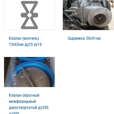
Клапан (вентиль)
Задвижка 30с41нж
15с65нж ду25 ру16
Клапан обратный
межфланцевый
двухстворчатый ду350
ду500