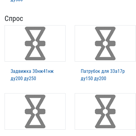
Спрос
Задвижка 30нж41нж
Патрубок для 33а17р
ду200 ду250
ду150 ду200