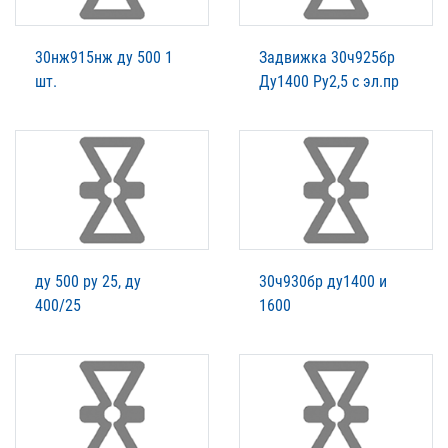
30нж915нж ду 500 1
Задвижка 30ч925бр
шт.
Ду1400 Ру2,5 с эл.пр
ду 500 ру 25, ду
30ч930бр ду1400 и
400/25
1600