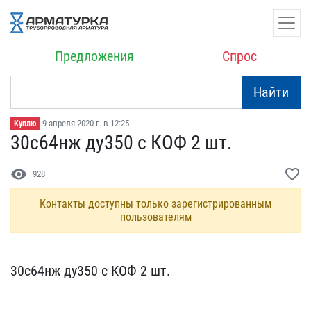
Предложения
Спрос
Найти
9 апреля 2020 г. в 12:25
Куплю
30с64нж ду350 с КОФ 2 шт​.
visibility
favorite_border
928
Контакты доступны только зарегистрированным
пользователям
30с64нж ду350 с КОФ 2 шт​.