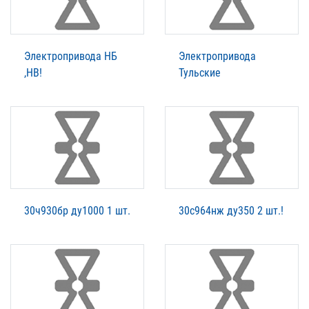
Электропривода НБ
Электропривода
,НВ!
Тульские
30ч930бр ду1000 1 шт.
30с964нж ду350 2 шт.!