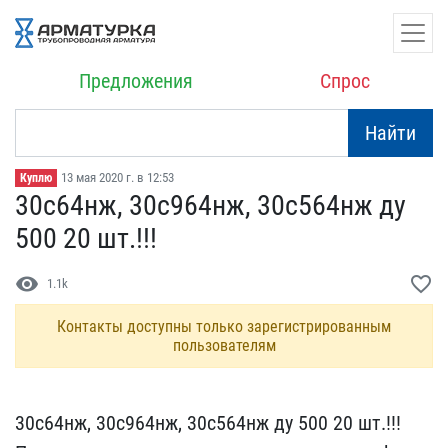
Предложения
Спрос
Найти
13 мая 2020 г. в 12:53
Куплю
30с64нж, 30с964нж, 30с5​64нж ду
500 20 шт.!!!
visibility
favorite_border
1.1k
Контакты доступны только зарегистрированным
пользователям
30с64нж, 30с964нж, 30с5​64нж ду 500 20 шт.!!!