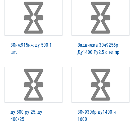
30нж915нж ду 500 1
Задвижка 30ч925бр
шт.
Ду1400 Ру2,5 с эл.пр
ду 500 ру 25, ду
30ч930бр ду1400 и
400/25
1600