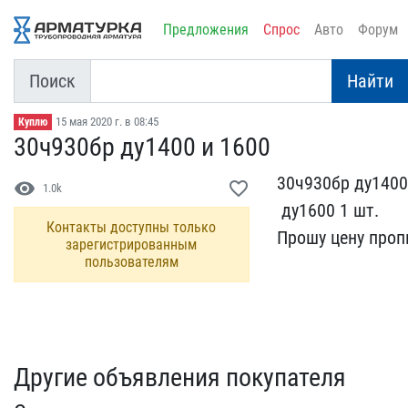
Предложения
Спрос
Авто
Форум
Поиск
Найти
15 мая 2020 г. в 08:45
Куплю
30ч930бр ду1400 и 1600
30ч930бр ду1400
visibility
favorite_border
1.0k
​ ду1600​ 1 шт.
Контакты доступны только
Прошу цену пропи
зарегистрированным
пользователям
Другие объявления покупателя