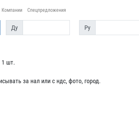
Компании
Спецпредложения
Ду
Py
Ду
Py
 1 шт.
​сывать за нал или с ндс,​ фото, город.