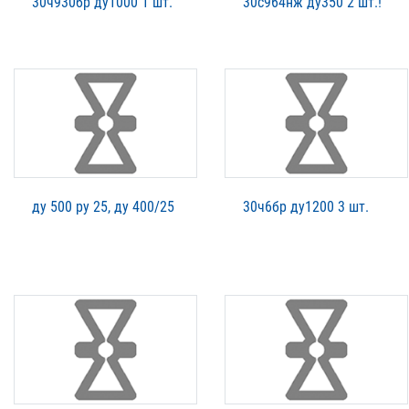
30ч930бр ду1000 1 шт.
30с964нж ду350 2 шт.!
ду 500 ру 25, ду 400/25
30ч6бр ду1200 3 шт.