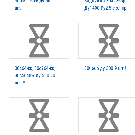
30нж915нж ду 500 1
Задвижка 30ч925бр
шт.
Ду1400 Ру2,5 с эл.пр
30с64нж, 30с964нж,
30ч6бр ду 300 9 шт.!
30с564нж ду 500 20
шт.!!!